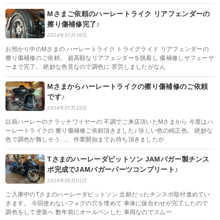
Mさまご依頼のハーレートライク リアフェンダーの
擦り傷補修完了♪
2024年07月26日
お預かり中のMさまの ハーレートライク トライグライド リアフェンダーの
擦り傷補修のご依頼。 超高額なリアフェンダーを脱着し 傷補修しサフェーサ
ーまで完了。 絶妙な色見なので調色に 苦労しましたがなん
Mさまからハーレートライクの擦り傷補修のご依頼
です♪
2024年07月22日
以前ハーレーのクラッチワイヤーの 不調でご来店頂いたMさまから 今度はハ
ーレートライクの 擦り傷補修ご依頼頂きました♪ 珍しい色の純正色。 絶妙な
色で調色が難しそう…。 作業開始までお待ち頂きましたが
Tさまのハーレーダビットソン JAMバガー製チンス
ポ完成でJAMバガーパーツコンプリート♪
2024年05月01日
ご入庫中のTさまのハーレーダビットソン 念願だったチンスポ取付進めてい
きます。 今回使わないフォグの穴を埋めて 車体に仮合わせが完了したので
調色をして塗装へ 数年前にオールペンした 車両なのでスムー