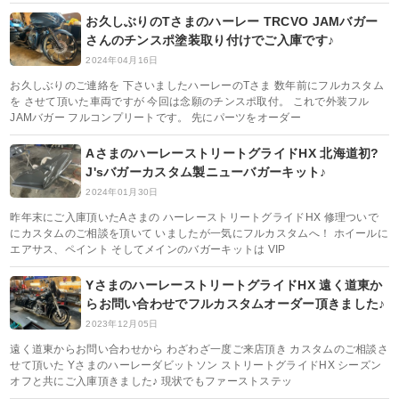
お久しぶりのTさまのハーレー TRCVO JAMバガー
さんのチンスポ塗装取り付けでご入庫です♪
2024年04月16日
お久しぶりのご連絡を 下さいましたハーレーのTさま 数年前にフルカスタム
を させて頂いた車両ですが 今回は念願のチンスポ取付。 これで外装フル
JAMバガー フルコンプリートです。 先にパーツをオーダー
AさまのハーレーストリートグライドHX 北海道初?
J'sバガーカスタム製ニューバガーキット♪
2024年01月30日
昨年末にご入庫頂いたAさまの ハーレーストリートグライドHX 修理ついで
にカスタムのご相談を頂いて いましたが一気にフルカスタムへ！ ホイールに
エアサス、ペイント そしてメインのバガーキットは VIP
YさまのハーレーストリートグライドHX 遠く道東か
らお問い合わせでフルカスタムオーダー頂きました♪
2023年12月05日
遠く道東からお問い合わせから わざわざ一度ご来店頂き カスタムのご相談さ
せて頂いた Yさまのハーレーダビットソン ストリートグライドHX シーズン
オフと共にご入庫頂きました♪ 現状でもファーストステッ