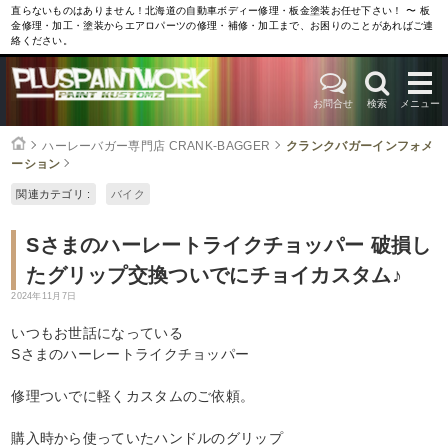
直らないものはありません！北海道の自動車ボディー修理・板金塗装お任せ下さい！ 〜 板
金修理・加工・塗装からエアロパーツの修理・補修・加工まで、お困りのことがあればご連
絡ください。
お問合せ
検索
メニュー
ハーレーバガー専門店 CRANK-BAGGER
クランクバガーインフォメ
ーション
関連カテゴリ :
バイク
Sさまのハーレートライクチョッパー 破損し
たグリップ交換ついでにチョイカスタム♪
2024年11月7日
いつもお世話になっている
Sさまのハーレートライクチョッパー
修理ついでに軽くカスタムのご依頼。
購入時から使っていたハンドルのグリップ