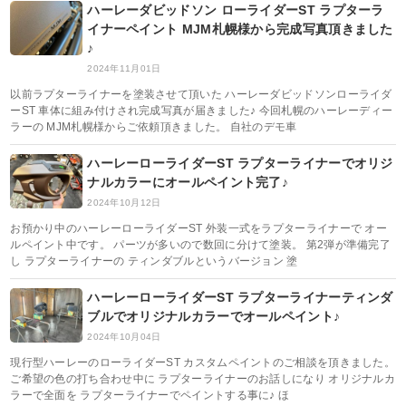
ハーレーダビッドソン ローライダーST ラプターラ
イナーペイント MJM札幌様から完成写真頂きました
♪
2024年11月01日
以前ラプターライナーを塗装させて頂いた ハーレーダビッドソンローライダ
ーST 車体に組み付けされ完成写真が届きました♪ 今回札幌のハーレーディー
ラーの MJM札幌様からご依頼頂きました。 自社のデモ車
ハーレーローライダーST ラプターライナーでオリジ
ナルカラーにオールペイント完了♪
2024年10月12日
お預かり中のハーレーローライダーST 外装一式をラプターライナーで オー
ルペイント中です。 パーツが多いので数回に分けて塗装。 第2弾が準備完了
し ラプターライナーの ティンダブルというバージョン 塗
ハーレーローライダーST ラプターライナーティンダ
ブルでオリジナルカラーでオールペイント♪
2024年10月04日
現行型ハーレーのローライダーST カスタムペイントのご相談を頂きました。
ご希望の色の打ち合わせ中に ラプターライナーのお話しになり オリジナルカ
ラーで全面を ラプターライナーでペイントする事に♪ ほ