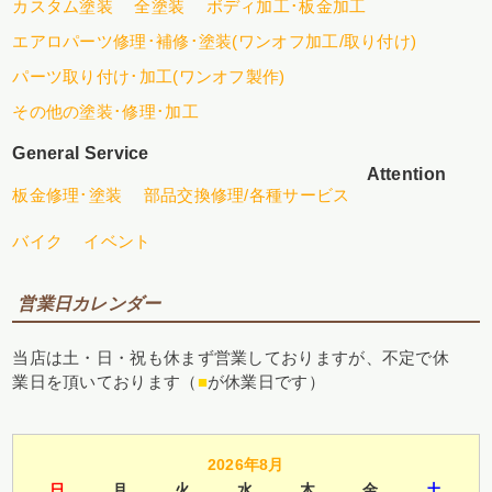
カスタム塗装
全塗装
ボディ加工･板金加工
エアロパーツ修理･補修･塗装(ワンオフ加工/取り付け)
パーツ取り付け･加工(ワンオフ製作)
その他の塗装･修理･加工
General Service
Attention
板金修理･塗装
部品交換修理/各種サービス
バイク
イベント
営業日カレンダー
当店は土・日・祝も休まず営業しておりますが、不定で休
業日を頂いております（
■
が休業日です）
2026年8月
日
月
火
水
木
金
土