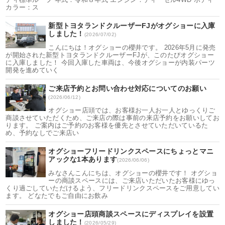
カラー：ス
新型トヨタランドクルーザーFJがオグショーに入庫
しました！
(2026/07/02)
こんにちは！オグショーの櫻井です。 2026年5月に発売
が開始された新型トヨタランドクルーザーFJが、このたびオグショー
に入庫しました！ 今回入庫した車両は、今後オグショーが内装パーツ
開発を進めていく
ご来店予約とお問い合わせ対応についてのお願い
(2026/06/12)
オグショー店頭では、お客様お一人お一人とゆっくりご
商談させていただくため、ご来店の際は事前の来店予約をお願いしてお
ります。 ご案内はご予約のお客様を優先とさせていただいているた
め、予約なしでご来店い
オグショーフリードリンクスペースにちょっとマニ
アックな1本あります
(2026/06/06)
みなさんこんにちは、オグショーの櫻井です！ オグショ
ーの商談スペースには、ご来店いただいたお客様にゆっ
くり過ごしていただけるよう、フリードリンクスペースをご用意してい
ます。 どなたでもご自由にお飲み
オグショー店頭商談スペースにディスプレイを設置
しました！
(2026/05/29)