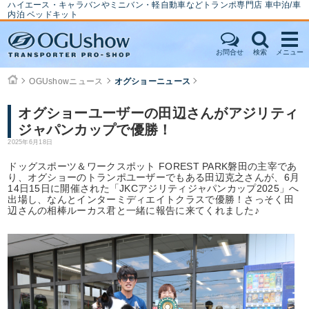
ハイエース・キャラバンやミニバン・軽自動車などトランポ専門店 車中泊/車
内泊 ベッドキット
お問合せ
検索
メニュー
OGUshowニュース
オグショーニュース
オグショーユーザーの田辺さんがアジリティ
ジャパンカップで優勝！
2025年6月18日
ドッグスポーツ＆ワークスポット FOREST PARK磐田の主宰であ
り、オグショーのトランポユーザーでもある田辺克之さんが、6月
14日15日に開催された「JKCアジリティジャパンカップ2025」へ
出場し、なんとインターミディエイトクラスで優勝！さっそく田
辺さんの相棒ルーカス君と一緒に報告に来てくれました♪