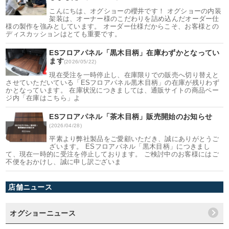
こんにちは、オグショーの櫻井です！ オグショーの内装
架装は、オーナー様のこだわりを詰め込んだオーダー仕
様の製作を強みとしています。 オーダー仕様だからこそ、お客様との
ディスカッションはとても重要です。
ESフロアパネル「黒木目柄」在庫わずかとなってい
ます
(2026/05/22)
現在受注を一時停止し、在庫限りでの販売へ切り替えと
させていただいている「ESフロアパネル黒木目柄」の在庫が残りわず
かとなっています。 在庫状況につきましては、通販サイトの商品ペー
ジ内「在庫はこちら」よ
ESフロアパネル「茶木目柄」販売開始のお知らせ
(2026/04/28)
平素より弊社製品をご愛顧いただき、誠にありがとうご
ざいます。 ESフロアパネル「黒木目柄」につきまし
て、現在一時的に受注を停止しております。 ご検討中のお客様にはご
不便をおかけし、誠に申し訳ございま
店舗ニュース
オグショーニュース