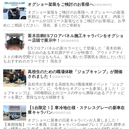
オグショー架装をご検討のお客様へ
(2026/08/07)
オグショー架装をご検討のお客様へ オグショーへの架装
依頼は、すべてご予約順でのご案内となります。 内装リ
フォームや1日コース架装などをご検討のお客様は、お早
めにご相談ください。 現在、多くのご依頼を
茶木目柄ESフロアパネル施工キャラバンをオグショ
ー店頭で展示中！
(2026/08/05)
ESフロアパネルの新カラーとして登場した「茶木目柄」
温かみのある木目調デザインが特徴で、アウトドアテイ
ストの車内空間づくりはもちろん、落ち着いた雰囲気を演出したい方に
もおすすめのカラーです！ 現在オ
高校生のための職場体験「ジョブキャンプ」が開催
されました！
(2026/07/30)
浜松市が主催する高校生向け職場体験イベント「ジョブ
キャンプ」に、今年からオグショーも参加しました！ ジ
ョブキャンプは、100種類以上のコースの中から興味のあるアクティビ
ティを選び、普段なかなか経験する
【1台限定！】寒冷地仕様・ステレスグレーの新車在
庫キャラバン
(2026/07/10)
オグショーに新車の日産キャラバンが入庫しました！
【車両情報】 ベース車両：日産キャラバンGrandプレミアムGX 標準ボ
ディ標準ルーフ 年式：令和８年式 エンジン：ディーゼル4WD ボディ