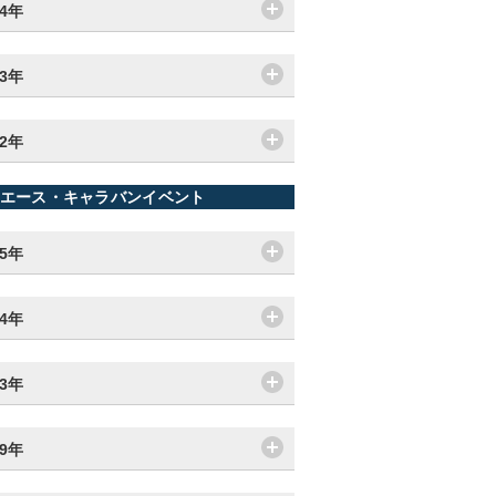
14年
13年
12年
エース・キャラバンイベント
25年
24年
23年
19年