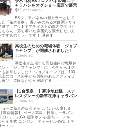
茶木目柄ESフロアパネル施工キ
ャラバンをオグショー店頭で展示
中！
(2026/08/05)
ESフロアパネルの新カラーとして
した「茶木目柄」 温かみのある木目調デザイ
特徴で、アウトドアテイストの車内空間づく
もちろん、落ち着いた雰囲気を演出したい方
おすすめのカラーです！ 現在オ
高校生のための職場体験「ジョブ
キャンプ」が開催されました！
(2026/07/30)
浜松市が主催する高校生向け職場体
ベント「ジョブキャンプ」に、今年からオグ
ーも参加しました！ ジョブキャンプは、100
以上のコースの中から興味のあるアクティビ
を選び、普段なかなか経験する
【1台限定！】寒冷地仕様・ステ
レスグレーの新車在庫キャラバン
(2026/07/10)
ショーに新車の日産キャラバンが入庫しまし
 【車両情報】 ベース車両：日産キャラバン
ndプレミアムGX 標準ボディ標準ルーフ 年
令和８年式 エンジン：ディーゼル4WD ボデ
ラー：ス