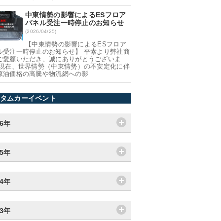
中東情勢の影響によるESフロア
パネル受注一時停止のお知らせ
(2026/04/25)
【中東情勢の影響によるESフロア
ル受注一時停止のお知らせ】 平素より弊社商
ご愛顧いただき、誠にありがとうございま
 現在、世界情勢（中東情勢）の不安定化に伴
原油価格の高騰や物流網への影
タムカーイベント
26年
25年
24年
23年