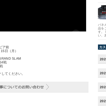
パネ
品を
す。
い、
ピア前
カス
月15日（月）
 GRAND SLAM
20
第4戦
3戦
20
クしてください。
20
20