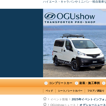
ハイエース・キャラバンやミニバン・軽自動車な
コンプリートカー
架装・施工事例
ベッド
シート／シートカバー
フロア／床貼り
イベント情報
2025年イベントインフ
OGUshowニュース
オグショーニュース