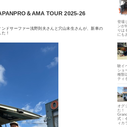
NPRO＆AMA TOUR 2025-26
登場
ンが
ィンドサーファー浅野則夫さんと穴山未生さんが、新車の
りは
した！
にも
験イ
ショ
種類
ティ
オグ
た！
Gra
式：
ィカ