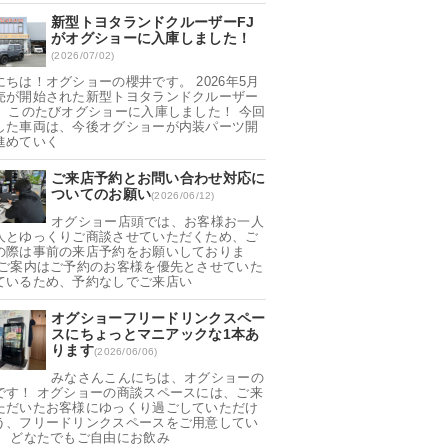
新型トヨタランドクルーザーFJ
がオグショーに入庫しました！
(2026/07/02)
にちは！オグショーの櫻井です。 2026年5月
売が開始された新型トヨタランドクルーザー
が、このたびオグショーに入庫しました！ 今回
した車両は、今後オグショーが内装パーツ開
進めていく
ご来店予約とお問い合わせ対応に
ついてのお願い
(2026/06/12)
オグショー店頭では、お客様お一人
人とゆっくりご商談させていただくため、ご
の際は事前の来店予約をお願いしておりま
 ご案内はご予約のお客様を優先とさせていた
ているため、予約なしでご来店い
オグショーフリードリンクスペー
スにちょっとマニアックな1本あ
ります
(2026/06/06)
みなさんこんにちは、オグショーの
です！ オグショーの商談スペースには、ご来
ただいたお客様にゆっくり過ごしていただけ
う、フリードリンクスペースをご用意してい
。 どなたでもご自由にお飲み