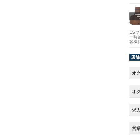
ES
一時
客様
店舗
オ
オグ
求
営