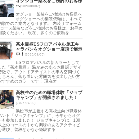
オグショー架装をご検討のお客様
へ
(2026/08/07)
オグショー架装をご検討のお客様へ
オグショーへの架装依頼は、すべて
約順でのご案内となります。 内装リフォーム
日コース架装などをご検討のお客様は、お早め
相談ください。 現在、多くのご依頼を
茶木目柄ESフロアパネル施工キ
ャラバンをオグショー店頭で展示
中！
(2026/08/05)
ESフロアパネルの新カラーとして
した「茶木目柄」 温かみのある木目調デザイ
特徴で、アウトドアテイストの車内空間づく
もちろん、落ち着いた雰囲気を演出したい方
おすすめのカラーです！ 現在オ
高校生のための職場体験「ジョブ
キャンプ」が開催されました！
(2026/07/30)
浜松市が主催する高校生向け職場体
ベント「ジョブキャンプ」に、今年からオグ
ーも参加しました！ ジョブキャンプは、100
以上のコースの中から興味のあるアクティビ
を選び、普段なかなか経験する