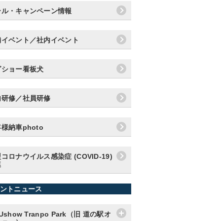
ール・キャンペーン情報
舗イベント／社内イベント
グショー看板犬
内研修／社員研修
様納車photo
コロナウイルス感染症 (COVID-19)
連
ントニュース
Ushow Tranpo Park（旧 道の駅オ