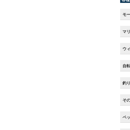
モ
マ
ウ
自
釣
そ
ペ