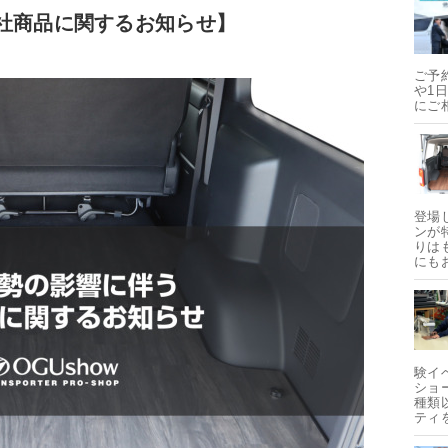
社商品に関するお知らせ】
ご予
や1
にご
登場
ンが
りは
にも
験イ
ショ
種類
ティ