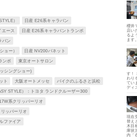
STYLE）
日産 E26系キャラバン
櫻井
ハイエース
日産 E26系キャラバントランポ
店い
るよ
ます
ャラバン
オグショー）
日産 NV200バネット
ランポ
東京オートサロン
ィッシングショー)
す！
わり
ネット
大阪オートメッセ
バイクのふるさと浜松
てい
ディ
ASY STYLE）：トヨタ ランドクルーザー300
R17W系クリッパーリオ
系クリッパーリオ
現在
ヴェルファイア
替え
木目
庫状
内「