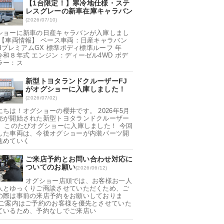
【1台限定！】寒冷地仕様・ステ
レスグレーの新車在庫キャラバン
(2026/07/10)
ショーに新車の日産キャラバンが入庫しまし
 【車両情報】 ベース車両：日産キャラバン
ndプレミアムGX 標準ボディ標準ルーフ 年
令和８年式 エンジン：ディーゼル4WD ボデ
ラー：ス
新型トヨタランドクルーザーFJ
がオグショーに入庫しました！
(2026/07/02)
にちは！オグショーの櫻井です。 2026年5月
売が開始された新型トヨタランドクルーザー
が、このたびオグショーに入庫しました！ 今回
した車両は、今後オグショーが内装パーツ開
進めていく
ご来店予約とお問い合わせ対応に
ついてのお願い
(2026/06/12)
オグショー店頭では、お客様お一人
人とゆっくりご商談させていただくため、ご
の際は事前の来店予約をお願いしておりま
 ご案内はご予約のお客様を優先とさせていた
ているため、予約なしでご来店い