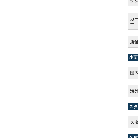
グ
カー
ー
店
小栗
国
海
スタ
ス
各種