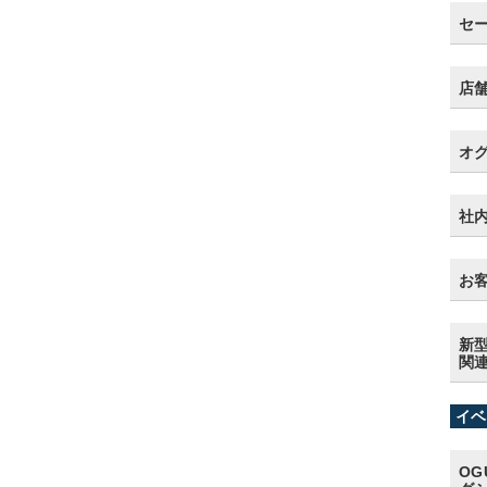
セ
店
オ
社
お客
新型
関
イベ
OG