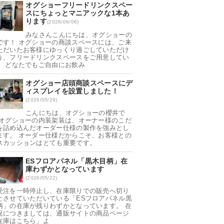
オグショーフリードリンクスペー
スにちょっとマニアックな1本あ
ります
(2026/06/06)
みなさんこんにちは、オグショーの
です！ オグショーの商談スペースには、ご来
ただいたお客様にゆっくり過ごしていただけ
う、フリードリンクスペースをご用意してい
。 どなたでもご自由にお飲み
オグショー店頭商談スペースにデ
ィスプレイを設置しました！
(2026/05/29)
こんにちは、オグショーの櫻井で
 オグショーの内装架装は、オーナー様のこだ
を詰め込んだオーダー仕様の製作を強みとし
ます。 オーダー仕様だからこそ、お客様との
スカッションはとても重要です。
ESフロアパネル「黒木目柄」在
庫わずかとなっています
(2026/05/22)
受注を一時停止し、在庫限りでの販売へ切り
とさせていただいている「ESフロアパネル黒
柄」の在庫が残りわずかとなっています。 在
況につきましては、通販サイトの商品ページ
在庫はこちら」よ