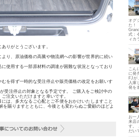
オグ
た！
Gra
式：
ィカ
にありがとうございます。
により、原油価格の高騰や物流網への影響が世界的に続い
品に使用する一部原材料の調達が困難な状況となっており
こん
に発
FJ
やむを得ず一時的な受注停止や販売価格の改定をお願いす
入庫
発を
」が受注停止の対象となる予定です。 ご購入をご検討中の
・ご注文いただけますと幸いです。
様には、多大なるご心配とご不便をおかけいたしますこと
理解を賜りますとともに、今後とも変わらぬご愛顧のほどよ
お一
来店
す。
だい