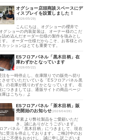
オグショー店頭商談スペースにデ
ィスプレイを設置しました！
(2026/05/29)
こんにちは、オグショーの櫻井で
 オグショーの内装架装は、オーナー様のこだ
を詰め込んだオーダー仕様の製作を強みとし
ます。 オーダー仕様だからこそ、お客様との
スカッションはとても重要です。
ESフロアパネル「黒木目柄」在
庫わずかとなっています
(2026/05/22)
受注を一時停止し、在庫限りでの販売へ切り
とさせていただいている「ESフロアパネル黒
柄」の在庫が残りわずかとなっています。 在
況につきましては、通販サイトの商品ページ
在庫はこちら」よ
ESフロアパネル「茶木目柄」販
売開始のお知らせ
(2026/04/28)
平素より弊社製品をご愛顧いただ
き、誠にありがとうございます。
フロアパネル「黒木目柄」につきまして、現在
的に受注を停止しております。 ご検討中のお
にはご不便をおかけし、誠に申し訳ございま