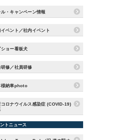
ール・キャンペーン情報
舗イベント／社内イベント
グショー看板犬
内研修／社員研修
様納車photo
コロナウイルス感染症 (COVID-19)
連
ントニュース