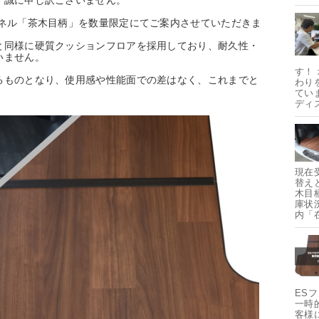
、誠に申し訳ございません。
パネル「茶木目柄」を数量限定にてご案内させていただきま
と同様に硬質クッションフロアを採用しており、耐久性・
いません。
す！
るものとなり、使用感や性能面での差はなく、これまでと
わり
てい
ディ
現在
替え
木目
庫状
内「
ES
一時
客様