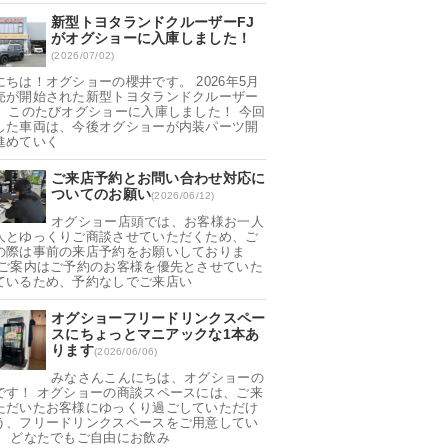
新型トヨタランドクルーザーFJ
がオグショーに入庫しました！
(2026/07/02)
にちは！オグショーの櫻井です。 2026年5月
売が開始された新型トヨタランドクルーザー
が、このたびオグショーに入庫しました！ 今回
した車両は、今後オグショーが内装パーツ開
進めていく
ご来店予約とお問い合わせ対応に
ついてのお願い
(2026/06/12)
オグショー店頭では、お客様お一人
人とゆっくりご商談させていただくため、ご
の際は事前の来店予約をお願いしておりま
 ご案内はご予約のお客様を優先とさせていた
ているため、予約なしでご来店い
オグショーフリードリンクスペー
スにちょっとマニアックな1本あ
ります
(2026/06/06)
みなさんこんにちは、オグショーの
です！ オグショーの商談スペースには、ご来
ただいたお客様にゆっくり過ごしていただけ
う、フリードリンクスペースをご用意してい
。 どなたでもご自由にお飲み