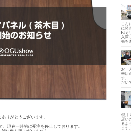
こん
に発
FJ
入庫
発を
お一
来店
す。
だい
櫻井
にありがとうございます。
店い
るよ
して、現在一時的に受注を停止しております。
ます