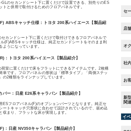
S-GLのセカンドシート下に置くだけで設置できる、別売りのES
ットと併用で取付けるためのフロアパネルです。
セ
F) ABSキャッチ仕様：トヨタ 200系ハイエース【製品紹
店
スのセカンドシート下に置くだけで取付けできるフロアパネルで
ル(F)ABSキャッチ仕様は、純正セカンドシートをそのまま利
オ
るようになっています。
(R)：トヨタ 200系ハイエース【製品紹介】
社
スの荷室に置くだけで床をフラットにできるアイテムです。2枚構
簡単です。フロアパネルの形状は「標準タイプ」「両側ステッ
」の2種類をラインナップしています。
お客
カバー：日産 E26系キャラバン【製品紹介】
新型
関
用ESフロアパネル(F)のオプションパーツとなります。純正セ
シートキャッチ穴形状に合わせて設計されているので、嵌め込
と収まり、フラットな床が実現します。
イベ
F)：日産 NV350キャラバン【製品紹介】