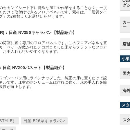
OG
グ
バンのセカンドシート下に特殊な加工や作業をすることなく、一度
くだけで取付けできるフロアパネルです。素材は、「硬質タイ
プ」の2種類よりお選びいただけます。
カー
ー
R)：日産 NV350キャラバン【製品紹介】
バンの荷室に置く専用のフロアパネルです。このフロアパネルを置
店
カーペットが敷かれたデコボコとした床からフラットなフロア
、お手入れも行いやすくなります。
小栗
：日産 NV200バネット【製品紹介】
国
トのワゴン・バン用にラインナップした、純正の床に置くだけで設
ネルです。床材のポンリュームは汚れに強く、床の手入れを簡
載性が向上します。
海
スタ
ス
STYLE）
日産 E26系キャラバン