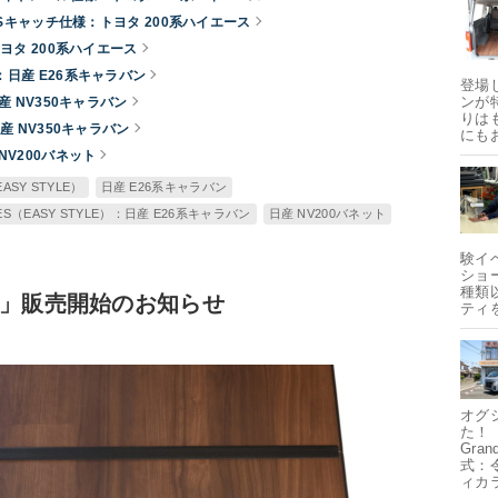
ABSキャッチ仕様：トヨタ 200系ハイエース
トヨタ 200系ハイエース
日産 E26系キャラバン
登場
ンが
産 NV350キャラバン
りは
産 NV350キャラバン
にも
NV200バネット
ASY STYLE）
日産 E26系キャラバン
ES（EASY STYLE）：日産 E26系キャラバン
日産 NV200バネット
験イ
ショ
種類
柄」販売開始のお知らせ
ティ
オグ
た！
Gra
式：
ィカ