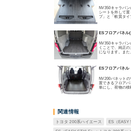
NV350キャラ
シートを外して置
プ」と「軟質タイ
ESフロアパネル(
NV350キャラ
くことで、純正の
になります。また
ESフロアパネル
NV200バネッ
置できるフロアパ
単にし、荷物の積
関連情報
トヨタ 200系ハイエース
ES（EASY 