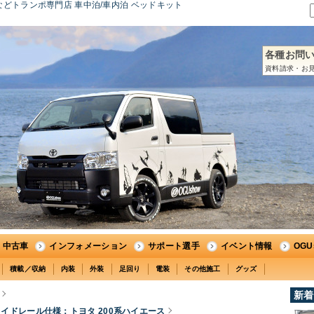
どトランポ専門店 車中泊/車内泊 ベッドキット
各種お問
資料請求・お見
中古車
インフォメーション
サポート選手
イベント情報
OG
積載／収納
内装
外装
足回り
電装
その他施工
グッズ
新着
スライドレール仕様：トヨタ 200系ハイエース