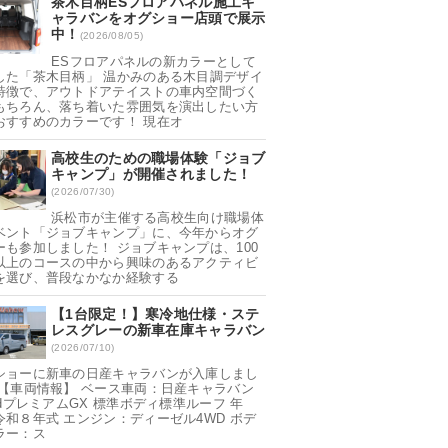
茶木目柄ESフロアパネル施工キ
ャラバンをオグショー店頭で展示
中！
(2026/08/05)
ESフロアパネルの新カラーとして
した「茶木目柄」 温かみのある木目調デザイ
特徴で、アウトドアテイストの車内空間づく
もちろん、落ち着いた雰囲気を演出したい方
おすすめのカラーです！ 現在オ
高校生のための職場体験「ジョブ
キャンプ」が開催されました！
(2026/07/30)
浜松市が主催する高校生向け職場体
ベント「ジョブキャンプ」に、今年からオグ
ーも参加しました！ ジョブキャンプは、100
以上のコースの中から興味のあるアクティビ
を選び、普段なかなか経験する
【1台限定！】寒冷地仕様・ステ
レスグレーの新車在庫キャラバン
(2026/07/10)
ショーに新車の日産キャラバンが入庫しまし
 【車両情報】 ベース車両：日産キャラバン
ndプレミアムGX 標準ボディ標準ルーフ 年
令和８年式 エンジン：ディーゼル4WD ボデ
ラー：ス