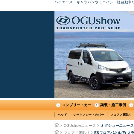
ハイエース・キャラバンやミニバン・軽自動車な
コンプリートカー
架装・施工事例
ベッド
シート／シートカバー
フロア／床貼り
OGUshowニュース
オグショーニュース
フロア／床貼り
ESフロアパネル(F) 