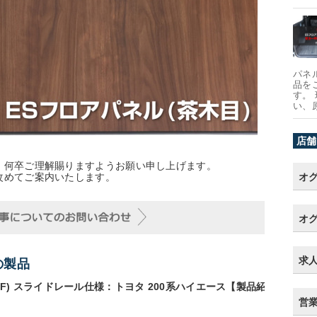
パネ
品を
す。
い、
店舗
、何卒ご理解賜りますようお願い申し上げます。
改めてご案内いたします。
オ
オグ
求
の製品
(F) スライドレール仕様：トヨタ 200系ハイエース【製品紹
営