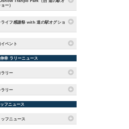
Ushow Tranpo Park（旧 道の駅オ
ショー）
ライフ感謝祭 with 道の駅オグショ
舗イベント
伸幸 ラリーニュース
内ラリー
外ラリー
ッフニュース
タッフニュース