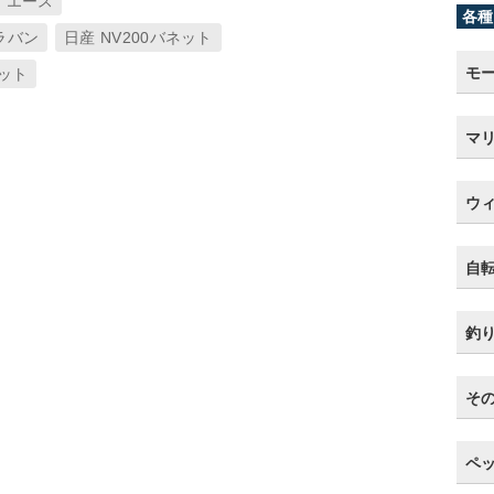
ハイエース
各種
ャラバン
日産 NV200バネット
モ
ネット
マ
ウ
自
釣
そ
ペ