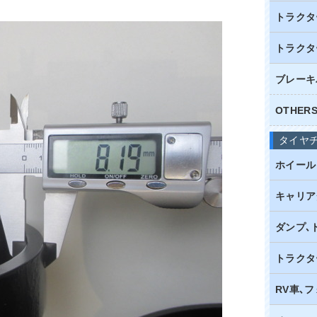
トラクタ
トラクタ
ブレーキ
OTHE
タイヤ
ホイール
キャリア
ダンプ､
トラクタ
RV車､