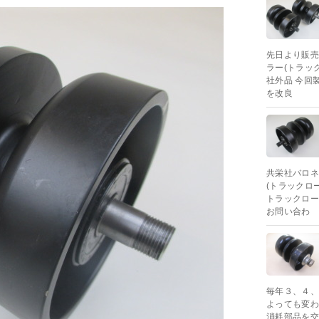
先日より販売
ラー(トラッ
社外品 今回
を改良
共栄社バロネ
(トラックロ
トラックロー
お問い合わ
毎年３、４、
よっても変わ
消耗部品を交