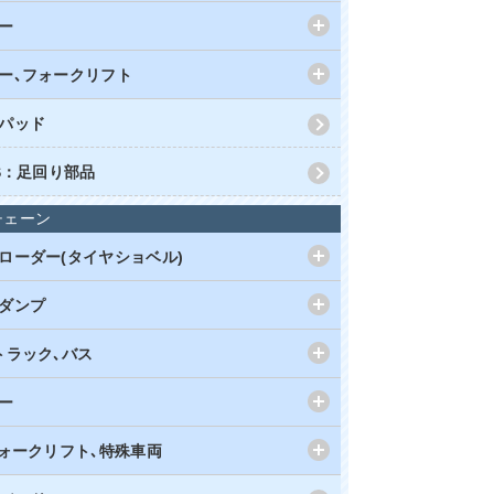
ー
ー､フォークリフト
パッド
RS：足回り部品
チェーン
ローダー(タイヤショベル)
ダンプ
トラック､バス
ー
フォークリフト､特殊車両