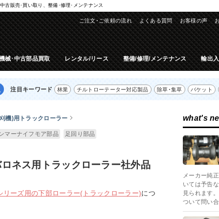
中古販売･買い取り、整備･修理･メンテナンス
ご注文･ご依頼の流れ
よくある質問
お客様の声
機械･中古部品買取
レンタル/リース
整備/修理/メンテナンス
輸出
注目キーワード
林業
チルトローテーター対応製品
除草･集草
バケット
what's n
刈機)用トラックローラー
ンマーナイフモア部品
足回り部品
バロネス用トラックローラー社外品
メーカー純正
いては予告な
シリーズ用の下部ローラー(トラックローラー)
につ
見られます。
ついて問い合