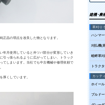
建機･農
草刈り･
ハンマー
純正品の弱点を改良した物となります。
刈払機(
い年月使用していると外ツバ部分が変形していき
畦畔草刈
に引っ張られるように広がってしまい、トラック
ってしまいます。当社でも中古機械や修理依頼で
トラクタ
。
カッテ
を厚くしています。
ホイール
ブルドー
グレーダ