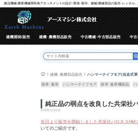
建設機械/農業機械用特殊アタッチメントの設計･開発･製作、建械/農械部品の販売･レンタル、
建機開発/販売
建機･農機部品販売
中古機械･中古部品販売
中古
建機･農機部品販売
ハンマーナイフモア(自走式草
除草･集草
ハンマーナイフモア
除草･集草機部品
ハ
純正品の弱点を改良した共栄社
2020年11月5日
先日より販売を開始しました共栄社バロネスHM
いてのご紹介です。