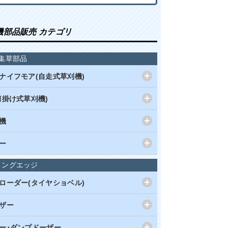
機部品販売 カテゴリ
集草部品
ナイフモア(自走式草刈機)
肩掛け式草刈機)
機
ー
ィングエッジ
ローダー(タイヤショベル)
ザー
ー･ダンプドーザー