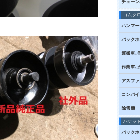
チェーン
ゴムク
ハンマー
バックホ
運搬車､
作業車､
アスファ
コンバイ
除雪機
バケッ
バックホ