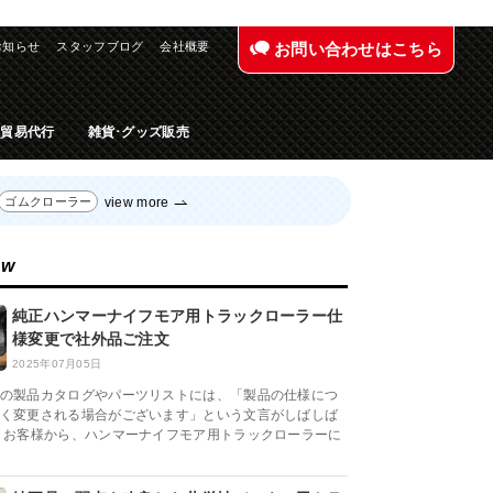
お知らせ
スタッフブログ
会社概要
お問い合わせはこちら
入貿易代行
雑貨･グッズ販売
view more
ゴムクローラー
ew
純正ハンマーナイフモア用トラックローラー仕
様変更で社外品ご注文
2025年07月05日
の製品カタログやパーツリストには、「製品の仕様につ
く変更される場合がございます」という文言がしばしば
 お客様から、ハンマーナイフモア用トラックローラーに