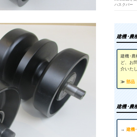
ハスクバー
建機･農
建機･
ど、お
介いた
≫
部品
建機･農
→
建機