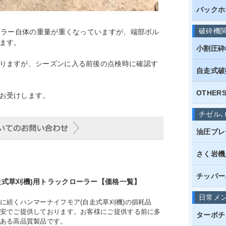
バックホ
破砕機
ーラー自体の重量が重くなっていますが、端部ボル
ます。
小割圧砕
りますが、シーズンに入る前後の点検時に確認す
自走式破
OTHE
お受けします。
チゼル､
油圧ブレ
さく岩機
チッパー
走式草刈機)用トラックローラー【価格一覧】
日常メ
に続くハンマーナイフモア(自走式草刈機)の損耗品
安でご提供しております。お客様にご提供する前に多
ターボチ
ある高品質製品です。