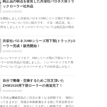
純正品の弱点を改良した共栄社バロネス用トラ
ックローラー社外品
2020年11月05日
を開始しました共栄社バロネスHMシリーズ用の下部ロー
クローラー)についてのご紹介です。 ※左：純正品、右：
製作をしましたトラックローラーについては純正品の弱点
共栄社バロネスHMシリーズ用下部(トラック)ロ
ーラー完成！販売開始！
2020年10月22日
スハンマーナイフモア、HMシリーズ用の下部ローラー
ーラー)の社外品が完成しました。 ハンマーナイフモア用
ラーについてはハスクバーナゼノアの社外品しかなく、
自分で整備・交換するためご注文頂いた
ZHM1520用下部ローラーの発送完了！
2020年04月16日
５月頃は機械部品のご注文が多くなる時期です。 地区に
ってきますが、現場が本格稼働をする前に不具合部分や
換する方が多く、当社としても忙しい時期です。 本日は