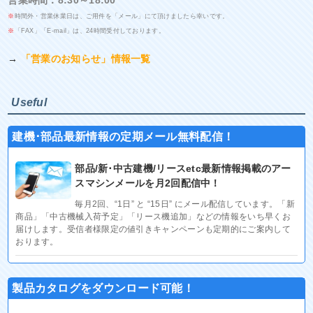
営業時間：8:30～18:00
※
時間外・営業休業日は、ご用件を「メール」にて頂けましたら幸いです。
※
「FAX」「E-mail」は、24時間受付しております。
→
「営業のお知らせ」情報一覧
Useful
建機･部品最新情報の定期メール無料配信！
部品/新･中古建機/リースetc最新情報掲載のアー
スマシンメールを月2回配信中！
毎月2回、“1日” と “15日” にメール配信しています。「新
商品」「中古機械入荷予定」「リース機追加」などの情報をいち早くお
届けします。受信者様限定の値引きキャンペーンも定期的にご案内して
おります。
製品カタログをダウンロード可能！