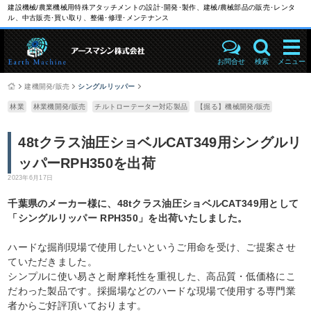
建設機械/農業機械用特殊アタッチメントの設計･開発･製作、建械/農械部品の販売･レンタ
ル、中古販売･買い取り、整備･修理･メンテナンス
お問合せ
検索
メニュー
建機開発/販売
シングルリッパー
林業
林業機開発/販売
チルトローテーター対応製品
【掘る】機械開発/販売
48tクラス油圧ショベルCAT349用シングルリ
ッパーRPH350を出荷
2023年6月17日
千葉県のメーカー様に、48tクラス油圧ショベルCAT349用として
「シングルリッパー RPH350」を出荷いたしました。
ハードな掘削現場で使用したいというご用命を受け、ご提案させ
ていただきました。
シンプルに使い易さと耐摩耗性を重視した、高品質・低価格にこ
だわった製品です。採掘場などのハードな現場で使用する専門業
者からご好評頂いております。