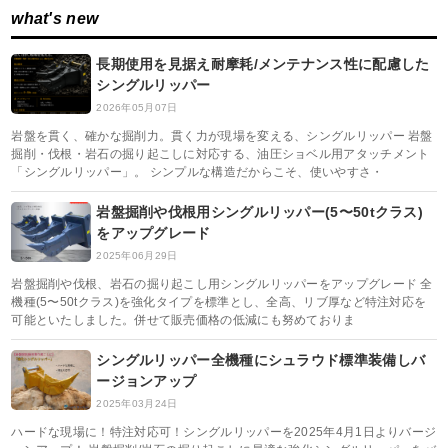
what's new
長期使用を見据え耐摩耗/メンテナンス性に配慮した
シングルリッパー
2026年05月07日
岩盤を貫く、確かな掘削力。貫く力が現場を変える、シングルリッパー 岩盤
掘削・伐根・岩石の掘り起こしに対応する、油圧ショベル用アタッチメント
「シングルリッパー」。 シンプルな構造だからこそ、使いやすさ・
岩盤掘削や伐根用シングルリッパー(5〜50tクラス)
をアップグレード
2025年06月29日
岩盤掘削や伐根、岩石の掘り起こし用シングルリッパーをアップグレード 全
機種(5〜50tクラス)を強化タイプを標準とし、全高、リブ厚など特注対応を
可能といたしました。併せて販売価格の低減にも努めておりま
シングルリッパー全機種にシュラウド標準装備しバ
ージョンアップ
2025年03月24日
ハードな現場に！特注対応可！シングルリッパーを2025年4月1日よりバージ