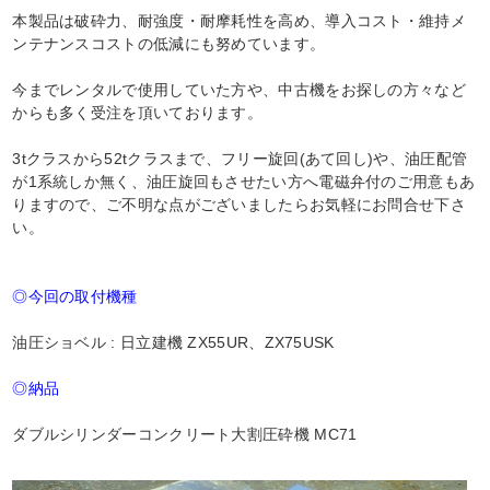
本製品は破砕力、耐強度・耐摩耗性を高め、導入コスト・維持メ
ンテナンスコストの低減にも努めています。
今までレンタルで使用していた方や、中古機をお探しの方々など
からも多く受注を頂いております。
3tクラスから52tクラスまで、フリー旋回(あて回し)や、油圧配管
が1系統しか無く、油圧旋回もさせたい方へ電磁弁付のご用意もあ
りますので、ご不明な点がございましたらお気軽にお問合せ下さ
い。
◎今回の取付機種
油圧ショベル : 日立建機 ZX55UR、ZX75USK
◎納品
ダブルシリンダーコンクリート大割圧砕機 MC71