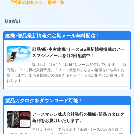
→
「営業のお知らせ」情報一覧
Useful
建機･部品最新情報の定期メール無料配信！
部品/新･中古建機/リースetc最新情報掲載のアー
スマシンメールを月2回配信中！
毎月2回、“1日” と “15日” にメール配信しています。「新
商品」「中古機械入荷予定」「リース機追加」などの情報をいち早くお
届けします。受信者様限定の値引きキャンペーンも定期的にご案内して
おります。
製品カタログをダウンロード可能！
アースマシン株式会社発行の機械･部品カタログ
新刊をお届けいたします。
当社より発行しております「販売･リース総合カタログ」