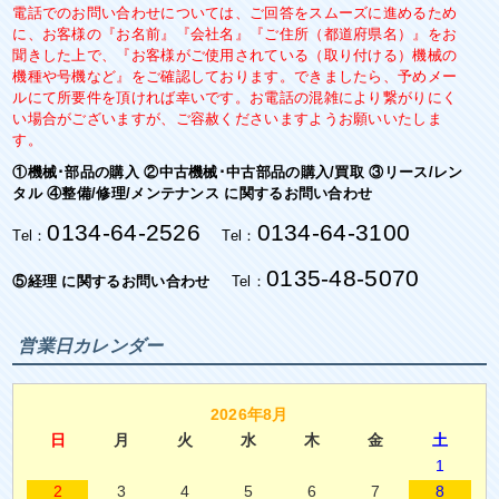
電話でのお問い合わせについては、ご回答をスムーズに進めるため
に、お客様の『お名前』『会社名』『ご住所（都道府県名）』をお
聞きした上で、『お客様がご使用されている（取り付ける）機械の
機種や号機など』をご確認しております。できましたら、予めメー
ルにて所要件を頂ければ幸いです。お電話の混雑により繋がりにく
い場合がございますが、ご容赦くださいますようお願いいたしま
す。
①機械･部品の購入 ②中古機械･中古部品の購入/買取 ③リース/レン
タル ④整備/修理/メンテナンス に関するお問い合わせ
0134-64-2526
0134-64-3100
Tel：
Tel：
0135-48-5070
⑤経理 に関するお問い合わせ
Tel：
営業日カレンダー
2026年8月
日
月
火
水
木
金
土
1
2
3
4
5
6
7
8