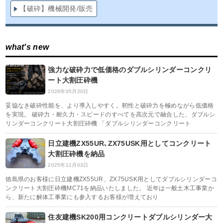
【破砕】機械開発/販売
what's new
強力な破砕力で低価格のダブルシリンダーコンクリ
ート大割圧砕機
2026年05月20日
妥協なき破砕性能を、より導入しやすく。靭性と破砕力を極めながら低価格
を実現。 破砕力・耐久力・スピードのすべてを高次元で融合した、ダブルシ
リンダーコンクリート大割圧砕機 「ダブルシリンダーコンクリート
日立建機ZX55UR､ZX75USK用としてコンクリート
大割圧砕機を納品
2025年11月03日
徳島県のお客様に日立建機ZX55UR、ZX75USK用としてダブルシリンダーコ
ンクリート大割圧砕機MC71を納品いたしました。 近年は一般土木工事業か
ら、新たに解体工事業にも参入するお客様が増えており
住友建機SK200用コンクリートダブルシリンダー大