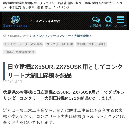
建設機械/農業機械用特殊アタッチメントの設計･開発･製作、建械/農械部品の販売･レンタ
ル、中古販売･買い取り、整備･修理･メンテナンス
お問合せ
検索
メニュー
建機開発/販売
ダブルシリンダーコンクリート大割圧砕機
チルトローテーター対応製品
コンクリート圧砕機
大割機（大割圧砕機）
【破砕】機械開発/販売
日立建機ZX55UR､ZX75USK用としてコンク
リート大割圧砕機を納品
2025年11月3日
徳島県のお客様に日立建機ZX55UR、ZX75USK用としてダブルシ
リンダーコンクリート大割圧砕機MC71を納品いたしました。
近年は一般土木工事業から、新たに解体工事業にも参入するお客
様が増えており、コンクリート大割圧砕機(3〜5t、5〜7tクラス)も
多くお声を頂いております。