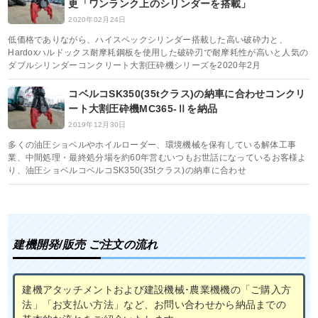
更「ワンランク上のシリンダーを搭載」
2020年02月24日
低価格でありながら、ハイスペックシリンダー搭載した高い破砕力と、
Hardoxハルドックス耐摩耗鋼板を使用した破砕刃で耐摩耗性が高いと人気の
ダブルシリンダーコンクリート大割圧砕機シリーズを2020年2月
コベルコSK350(35tクラス)の納車に合わせコンクリ
ート大割圧砕機MC365-Ⅱを納品
2019年12月30日
多くの油圧ショベルやホイルローダー、環境機械を保有している解体工事
業、中間処理・最終処分場を約60年営むいつもお世話になっているお客様よ
り、油圧ショベルコベルコSK350(35tクラス)の納車に合わせ
建機開発/販売 ご注文の流れ
建機アタッチメントおよび建設機械･農業機機の「ご購入方
法」「お支払い方法」など、お問い合わせから納品までの