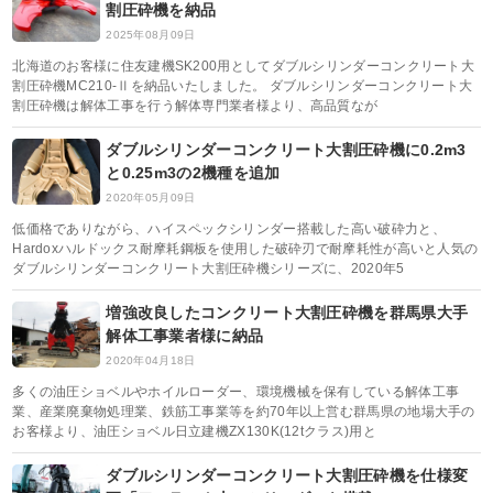
割圧砕機を納品
2025年08月09日
北海道のお客様に住友建機SK200用としてダブルシリンダーコンクリート大
割圧砕機MC210-Ⅱを納品いたしました。 ダブルシリンダーコンクリート大
割圧砕機は解体工事を行う解体専門業者様より、高品質なが
ダブルシリンダーコンクリート大割圧砕機に0.2m3
と0.25m3の2機種を追加
2020年05月09日
低価格でありながら、ハイスペックシリンダー搭載した高い破砕力と、
Hardoxハルドックス耐摩耗鋼板を使用した破砕刃で耐摩耗性が高いと人気の
ダブルシリンダーコンクリート大割圧砕機シリーズに、2020年5
増強改良したコンクリート大割圧砕機を群馬県大手
解体工事業者様に納品
2020年04月18日
多くの油圧ショベルやホイルローダー、環境機械を保有している解体工事
業、産業廃棄物処理業、鉄筋工事業等を約70年以上営む群馬県の地場大手の
お客様より、油圧ショベル日立建機ZX130K(12tクラス)用と
ダブルシリンダーコンクリート大割圧砕機を仕様変