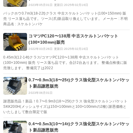
2023年05月01日
更新日:2025年02月16日
バックホウ0.7m3(18-22t)クラス 中古スケルトンバケット(100×150mm) 販
売 リース落ち品です。ツース(爪)新品取り換えしています。 メーカー : 不明
商品名 : スケルトンバケ
コマツPC120〜138用 中古スケルトンバケット
(100×100mm)販売
2022年03月26日
更新日:2025年02月16日
0.45m3(12-14t)クラス/コマツPC120〜138用 中古スケルトンバケット
(100×100mm) 販売 リース落ち品です。合計2台あります。 整備点検後に販
売致します。 整備完了は2022
0.7〜0.9m3(18〜25t)クラス強化型スケルトンバケッ
ト新品謝恩販売
2023年06月01日
謝恩販売品！新品！0.7〜0.9m3(18〜25t)クラス 強化型スケルトンバケット
SKK200H(メッシュサイズは150×100mmと100×100mmの2種) 謝恩価格と
いたしまして数台限定で販
0.4〜0.5m3(10〜14t)クラス強化型スケルトンバケッ
ト新品謝恩販売