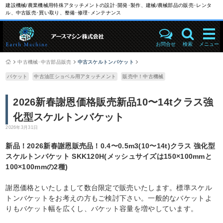
建設機械/農業機械用特殊アタッチメントの設計･開発･製作、建械/農械部品の販売･レンタ
ル、中古販売･買い取り、整備･修理･メンテナンス
お問合せ
検索
メニュー
中古機械･中古部品販売
中古スケルトンバケット
バケット
中古油圧ショベル用アタッチメント
販売中！中古機械
2026新春謝恩価格販売新品10〜14tクラス強
化型スケルトンバケット
2026年3月31日
新品！2026新春謝恩販売品！0.4〜0.5m3(10〜14t)クラス 強化型
スケルトンバケット SKK120H(メッシュサイズは150×100mmと
100×100mmの2種)
謝恩価格といたしまして数台限定で販売いたします。標準スケル
トンバケットをお考えの方もご検討下さい。一般的なバケットよ
りもバケット幅を広くし、バケット容量を増やしています。