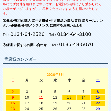
ルにて所要件を頂ければ幸いです。お電話の混雑により繋がりにく
い場合がございますが、ご容赦くださいますようお願いいたしま
す。
①機械･部品の購入 ②中古機械･中古部品の購入/買取 ③リース/レン
タル ④整備/修理/メンテナンス に関するお問い合わせ
0134-64-2526
0134-64-3100
Tel：
Tel：
0135-48-5070
⑤経理 に関するお問い合わせ
Tel：
営業日カレンダー
2026年8月
日
月
火
水
木
金
土
1
2
3
4
5
6
7
8
9
10
11
12
13
14
15
16
17
18
19
20
21
22
23
24
25
26
27
28
29