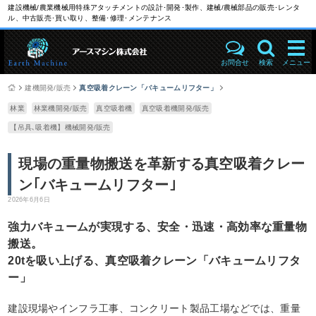
建設機械/農業機械用特殊アタッチメントの設計･開発･製作、建械/農械部品の販売･レンタ
ル、中古販売･買い取り、整備･修理･メンテナンス
お問合せ
検索
メニュー
建機開発/販売
真空吸着クレーン「バキュームリフター」
林業
林業機開発/販売
真空吸着機
真空吸着機開発/販売
【吊具､吸着機】機械開発/販売
現場の重量物搬送を革新する真空吸着クレー
ン｢バキュームリフター｣
2026年6月6日
強力バキュームが実現する、安全・迅速・高効率な重量物
搬送。
20tを吸い上げる、真空吸着クレーン「バキュームリフタ
ー」
建設現場やインフラ工事、コンクリート製品工場などでは、重量