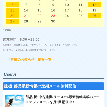
6
7
8
9
10
11
12
13
14
15
16
17
18
19
20
21
22
23
24
25
26
27
28
29
30
■
休業日
営業時間：8:30～18:00
※
時間外・営業休業日は、ご用件を「メール」にて頂けましたら幸いです。
※
「FAX」「E-mail」は、24時間受付しております。
→
「営業のお知らせ」情報一覧
Useful
建機･部品最新情報の定期メール無料配信！
部品/新･中古建機/リースetc最新情報掲載のアー
スマシンメールを月2回配信中！