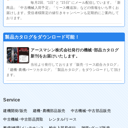
毎月2回、“1日” と “15日” にメール配信しています。「新
商品」「中古機械入荷予定」「リース機追加」などの情報をいち早くお
届けします。受信者様限定の値引きキャンペーンも定期的にご案内して
おります。
製品カタログをダウンロード可能！
アースマシン株式会社発行の機械･部品カタログ
新刊をお届けいたします。
当社より発行しております「販売･リース総合カタログ」
「建機･農機パーツカタログ」「製品カタログ」をダウンロードして頂け
ます。
Service
建機開発/販売
建機･農機部品販売
中古機械･中古部品販売
中古機械･中古部品買取
レンタル/リース
整備/修理/メンテナンス
輸出入貿易代行
雑貨･グッズ販売