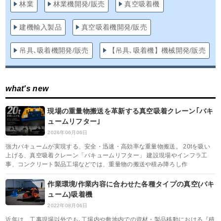
林業
林業機開発/販売
真空吸着機
建機輸入製品
真空吸着機開発/販売
吊具､吸着機開発/販売
【吊具､吸着機】機械開発/販売
what's new
現場の重量物搬送を革新する真空吸着クレーン｢バキ
ュームリフター｣
2026年06月06日
強力バキュームが実現する、安全・迅速・高効率な重量物搬送。 20tを吸い
上げる、真空吸着クレーン「バキュームリフター」 建設現場やインフラ工
事、コンクリート製品工場などでは、重量物の搬送や積み降ろし作
作業環境/作業内容に合わせた各種タイプの真空(バキ
ューム)吸着機
2022年08月06日
近年は、工事現場以外でも､工場内や敷地内での資材・製品移動における『積