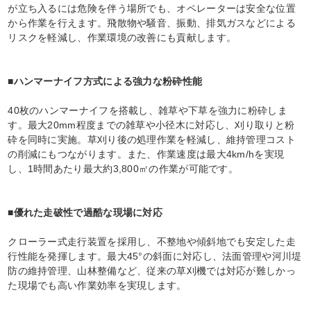
が立ち入るには危険を伴う場所でも、オペレーターは安全な位置
から作業を行えます。飛散物や騒音、振動、排気ガスなどによる
リスクを軽減し、作業環境の改善にも貢献します。
■ハンマーナイフ方式による強力な粉砕性能
40枚のハンマーナイフを搭載し、雑草や下草を強力に粉砕しま
す。最大20mm程度までの雑草や小径木に対応し、刈り取りと粉
砕を同時に実施。草刈り後の処理作業を軽減し、維持管理コスト
の削減にもつながります。また、作業速度は最大4km/hを実現
し、1時間あたり最大約3,800㎡の作業が可能です。
■優れた走破性で過酷な現場に対応
クローラー式走行装置を採用し、不整地や傾斜地でも安定した走
行性能を発揮します。最大45°の斜面に対応し、法面管理や河川堤
防の維持管理、山林整備など、従来の草刈機では対応が難しかっ
た現場でも高い作業効率を実現します。