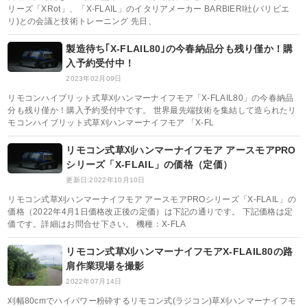
リーズ「XRot」、「X-FLAIL」のイタリアメーカー BARBIERI社(バリビエ
リ)との会議と技術トレーニング 先日、
製造待ち｢X-FLAIL80｣の今春納品分も残り僅か！購
入予約受付中！
2023年02月09日
リモコンハイブリット式草刈ハンマーナイフモア「X-FLAIL80」の今春納品
分も残り僅か！購入予約受付中です。 世界最先端技術を集結して造られたリ
モコンハイブリット式草刈ハンマーナイフモア 「X-FL
リモコン式草刈ハンマーナイフモア アースモアPRO
シリーズ「X-FLAIL」の価格（定価）
更新日:2022年10月10日
リモコン式草刈ハンマーナイフモア アースモアPROシリーズ「X-FLAIL」の
価格（2022年4月1日価格改正後の定価）は下記の通りです。 下記価格は定
価です。詳細はお問合せ下さい。 機種：X-FLA
リモコン式草刈ハンマーナイフモアX-FLAIL80の路
肩作業現場を撮影
2022年07月14日
刈幅80cmでハイパワー粉砕するリモコン式(ラジコン)草刈ハンマーナイフモ