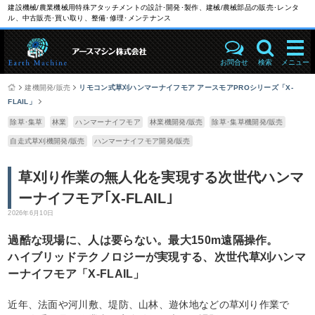
建設機械/農業機械用特殊アタッチメントの設計･開発･製作、建械/農械部品の販売･レンタ
ル、中古販売･買い取り、整備･修理･メンテナンス
お問合せ
検索
メニュー
建機開発/販売
リモコン式草刈ハンマーナイフモア アースモアPROシリーズ「X-
FLAIL」
除草･集草
林業
ハンマーナイフモア
林業機開発/販売
除草･集草機開発/販売
自走式草刈機開発/販売
ハンマーナイフモア開発/販売
草刈り作業の無人化を実現する次世代ハンマ
ーナイフモア｢X-FLAIL｣
2026年6月10日
過酷な現場に、人は要らない。最大150m遠隔操作。
ハイブリッドテクノロジーが実現する、次世代草刈ハンマ
ーナイフモア「X-FLAIL」
近年、法面や河川敷、堤防、山林、遊休地などの草刈り作業で