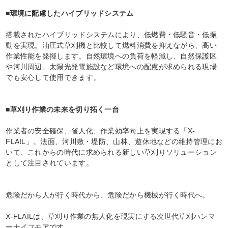
■環境に配慮したハイブリッドシステム
搭載されたハイブリッドシステムにより、低燃費・低騒音・低振
動を実現。油圧式草刈機と比較して燃料消費を抑えながら、高い
作業性能を発揮します。自然環境への負荷を軽減し、自然保護区
や河川周辺、太陽光発電施設など環境への配慮が求められる現場
でも安心して使用できます。
■草刈り作業の未来を切り拓く一台
作業者の安全確保、省人化、作業効率向上を実現する「X-
FLAIL」。法面、河川敷・堤防、山林、遊休地などの維持管理にお
いて、これからの時代に求められる新しい草刈りソリューション
として注目されています。
危険だから人が行く時代から、危険だから機械が行く時代へ。
X-FLAILは、草刈り作業の無人化を現実にする次世代草刈ハンマ
ーナイフモアです。