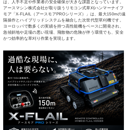
は、人手不足や作業者の安全確保が大きな課題となっています。
アースマシン株式会社が取り扱うリモコン式草刈ハンマーナイフ
モア「X-FLAIL（アースモアPROシリーズ）」は、最大150mの遠
隔操作とハイブリッドシステムを融合した次世代型草刈機です。
ヨーロッパで数多くの実績を持つ高性能機をベースに開発され、
急傾斜地や足場の悪い現場、飛散物の危険が伴う環境でも、安全
かつ効率的な草刈り作業を実現します。