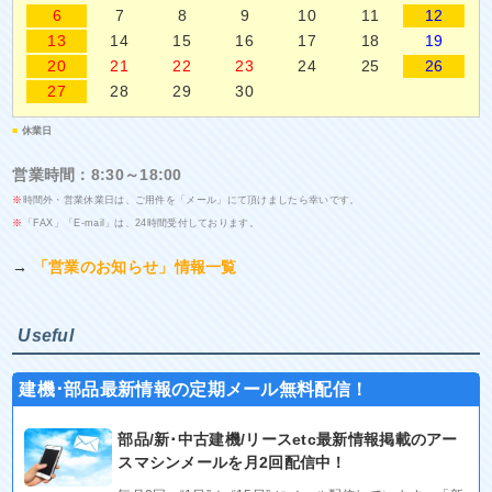
6
7
8
9
10
11
12
13
14
15
16
17
18
19
20
21
22
23
24
25
26
27
28
29
30
■
休業日
営業時間：8:30～18:00
※
時間外・営業休業日は、ご用件を「メール」にて頂けましたら幸いです。
※
「FAX」「E-mail」は、24時間受付しております。
→
「営業のお知らせ」情報一覧
Useful
建機･部品最新情報の定期メール無料配信！
部品/新･中古建機/リースetc最新情報掲載のアー
スマシンメールを月2回配信中！