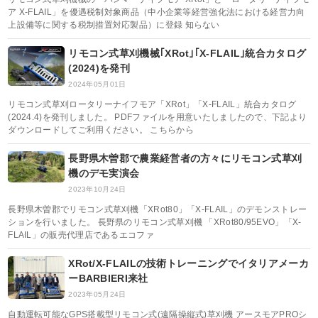
ア X-FLAIL」を優遇税制対象商品（中小企業等経営強化法における経営力向
上設備等に関する税制措置対応製品）に登録 知らない
リモコン式草刈機械｢XRot｣｢X-FLAIL｣統合カタログ
(2024)を発刊
2024年05月01日
リモコン式草刈ロータリーナイフモア「XRot」「X-FLAIL」統合カタログ
(2024.4)を発刊しました。 PDFファイルを用意いたしましたので、下記より
ダウンロードしてご利用ください。 こちらから
長野県木曽郡で農業経営者の方々にリモコン式草刈
機のデモ実演会
2023年10月24日
長野県木曽郡でリモコン式草刈機「XRot80」「X-FLAIL」のデモンストレー
ションを行いました。 長野県のリモコン式草刈機 「XRot80/95EVO」「X-
FLAIL」の販売代理店であるエコファ
XRot/X-FLAILの技術トレーニングでイタリアメーカ
ーBARBIERI来社
2023年05月24日
自動運転可能なGPS搭載型リモコン式(遠隔操縦式)草刈機 アースモアPROシ