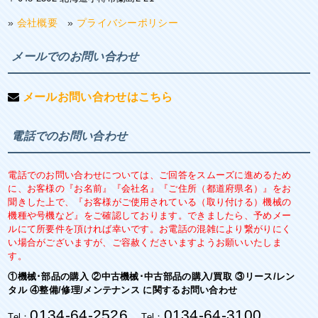
»
会社概要
»
プライバシーポリシー
メールでのお問い合わせ
メールお問い合わせはこちら
電話でのお問い合わせ
電話でのお問い合わせについては、ご回答をスムーズに進めるため
に、お客様の『お名前』『会社名』『ご住所（都道府県名）』をお
聞きした上で、『お客様がご使用されている（取り付ける）機械の
機種や号機など』をご確認しております。できましたら、予めメー
ルにて所要件を頂ければ幸いです。お電話の混雑により繋がりにく
い場合がございますが、ご容赦くださいますようお願いいたしま
す。
①機械･部品の購入 ②中古機械･中古部品の購入/買取 ③リース/レン
タル ④整備/修理/メンテナンス に関するお問い合わせ
0134-64-2526
0134-64-3100
Tel：
Tel：