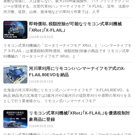
過酷な現場に、人は要らない。最大150m遠隔操作。 ハイブリッドテクノロ
ジーが実現する、次世代草刈ハンマーナイフモア「X-FLAIL」 近年、法面や
河川敷、堤防、山林、遊休地などの草刈り作業では、人手
即時償却､税額控除が可能なリモコン式草刈機械
｢XRot｣｢X-FLAIL｣
2024年12月03日
リモコン式草刈機械の「ロータリーナイフモア XRot」と「ハンマーナイフモ
ア X-FLAIL」は優遇税制(即時償却、税額控除)対象の商品です リモコン式草
刈機械の「ロータリーナイフモア XRot」と「
河川草刈用にリモコン/ハンマーナイフモア式のX-
FLAIL80EVOを納品
2024年05月13日
北海道の河川草刈用にリモコン式ハンマーナイフモア「X-FLAIL80EVO」を
納品 納品先の北海道では1級河川や2級河川の堤防草刈りや原野の草刈りを主
として行う業者様から、リモコン式ハンマーナイフモア
リモコン式草刈機械｢XRot｣｢X-FLAIL｣を優遇税制対
象商品に登録
2024年05月10日
リモコン式草刈機械の「ハンマーナイフモア XRot」と「ロータリーナイフモ