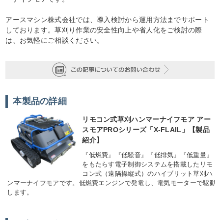
アースマシン株式会社では、導入検討から運用方法までサポート
しております。草刈り作業の安全性向上や省人化をご検討の際
は、お気軽にご相談ください。
本製品の詳細
リモコン式草刈ハンマーナイフモア アー
スモアPROシリーズ「X-FLAIL」【製品
紹介】
『低燃費』『低騒音』『低排気』『低重量』
をもたらす電子制御システムを搭載したリモ
コン式（遠隔操縦式）のハイブリット草刈ハ
ンマーナイフモアです。低燃費エンジンで発電し、電気モーターで駆動
します。