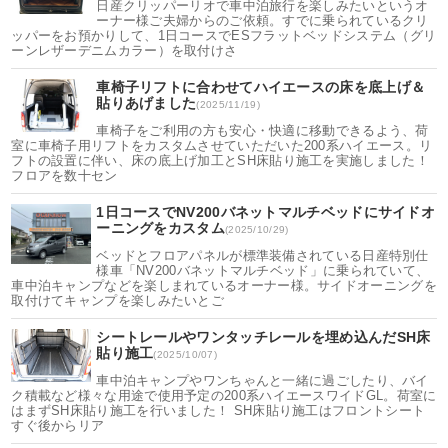
日産クリッパーリオで車中泊旅行を楽しみたいというオ
ーナー様ご夫婦からのご依頼。すでに乗られているクリ
ッパーをお預かりして、1日コースでESフラットベッドシステム（グリ
ーンレザーデニムカラー）を取付けさ
車椅子リフトに合わせてハイエースの床を底上げ＆
貼りあげました
(2025/11/19)
車椅子をご利用の方も安心・快適に移動できるよう、荷
室に車椅子用リフトをカスタムさせていただいた200系ハイエース。リ
フトの設置に伴い、床の底上げ加工とSH床貼り施工を実施しました！
フロアを数十セン
1日コースでNV200バネットマルチベッドにサイドオ
ーニングをカスタム
(2025/10/29)
ベッドとフロアパネルが標準装備されている日産特別仕
様車「NV200バネットマルチベッド」に乗られていて、
車中泊キャンプなどを楽しまれているオーナー様。サイドオーニングを
取付けてキャンプを楽しみたいとご
シートレールやワンタッチレールを埋め込んだSH床
貼り施工
(2025/10/07)
車中泊キャンプやワンちゃんと一緒に過ごしたり、バイ
ク積載など様々な用途で使用予定の200系ハイエースワイドGL。荷室に
はまずSH床貼り施工を行いました！ SH床貼り施工はフロントシート
すぐ後からリア