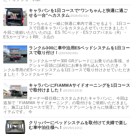
キャラバンを1日コースで“ワンちゃんと快適に過ご
せる一台”へカスタム
(2026/02/10)
ワンちゃんと一緒に快適に車内で過ごせるよう、1日コー
スで日産キャラバンをカスタムさせていただきました！
今回ご依頼いただいたのは、ES TCベッド・ESフロアパネル（R）・
ESカーゴマットRR、３点の
ランクル300に車中泊用ESベッドシステムを1日コー
スで取り付け！
(2026/02/03)
ランドクルーザー300 GRグレードにお乗りのお客様。オ
グショー店頭に(浜松)にお車を持ち込んでいただき、ラ
ンクル専用のESベッドシステムを1日コースで取り付けさせていただき
ました！ ランドクルーザー
キャラバンにFIAMMAサイドオーニングを1日コース
で取付けました！
(2025/12/23)
オーナー様仕様にカスタムされたキャラバンに、今回は
追加で「FIAMMA サイドオーニング」の取付けをご依頼いただきまし
た。施工は1日コースで完了。アウトドアシーンをさらに快適にするア
イテムです。 今
クリッパーにベッドシステムを取付けて夫婦で楽し
む車中泊仕様へ！
(2025/11/21)