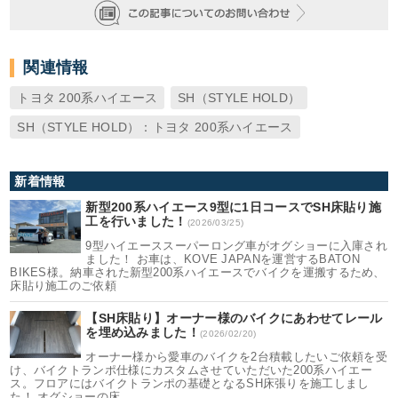
関連情報
トヨタ 200系ハイエース
SH（STYLE HOLD）
SH（STYLE HOLD）：トヨタ 200系ハイエース
新着情報
新型200系ハイエース9型に1日コースでSH床貼り施
工を行いました！
(2026/03/25)
9型ハイエーススーパーロング車がオグショーに入庫され
ました！ お車は、KOVE JAPANを運営するBATON
BIKES様。納車された新型200系ハイエースでバイクを運搬するため、
床貼り施工のご依頼
【SH床貼り】オーナー様のバイクにあわせてレール
を埋め込みました！
(2026/02/20)
オーナー様から愛車のバイクを2台積載したいご依頼を受
け、バイクトランポ仕様にカスタムさせていただいた200系ハイエー
ス。フロアにはバイクトランポの基礎となるSH床張りを施工しまし
た！ オグショーの床