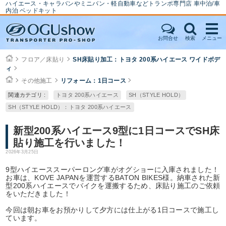
ハイエース・キャラバンやミニバン・軽自動車などトランポ専門店 車中泊/車
内泊 ベッドキット
お問合せ
検索
メニュー
フロア／床貼り
SH床貼り加工：トヨタ 200系ハイエース ワイドボデ
ィ
その他施工
リフォーム：1日コース
関連カテゴリ :
トヨタ 200系ハイエース
SH（STYLE HOLD）
SH（STYLE HOLD）：トヨタ 200系ハイエース
新型200系ハイエース9型に1日コースでSH床
貼り施工を行いました！
2026年3月25日
9型ハイエーススーパーロング車がオグショーに入庫されました！
お車は、KOVE JAPANを運営するBATON BIKES様。納車された新
型200系ハイエースでバイクを運搬するため、床貼り施工のご依頼
をいただきました！
今回は朝お車をお預かりして夕方には仕上がる1日コースで施工し
ています。