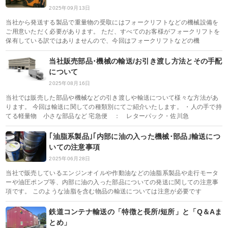
2025年09月13日
当社から発送する製品で重量物の受取にはフォークリフトなどの機械設備を
ご用意いただく必要があります。 ただ、すべてのお客様がフォークリフトを
保有している訳ではありませんので、今回はフォークリフトなどの機
当社販売部品･機械の輸送/お引き渡し方法とその手配
について
2025年08月16日
当社では販売した部品や機械などの引き渡しや輸送について様々な方法があ
ります。 今回は輸送に関しての種類別にてご紹介いたします。 ・人の手で持
てる軽量物 小さな部品など 宅急便 ： レターパック・佐川急
｢油脂系製品｣｢内部に油の入った機械･部品｣輸送につ
いての注意事項
2025年06月28日
当社で販売しているエンジンオイルや作動油などの油脂系製品や走行モータ
ーや油圧ポンプ等、内部に油の入った部品についての発送に関しての注意事
項です。 このような油脂を含む物品の輸送については注意が必要です
鉄道コンテナ輸送の「特徴と長所/短所」と「Q＆Aま
とめ」