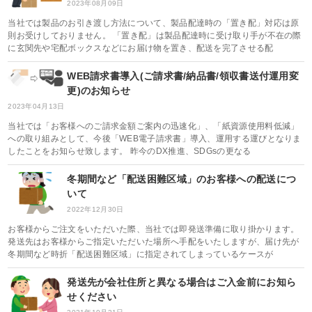
2023年08月09日
当社では製品のお引き渡し方法について、製品配達時の「置き配」対応は原
則お受けしておりません。 「置き配」は製品配達時に受け取り手が不在の際
に玄関先や宅配ボックスなどにお届け物を置き、配送を完了させる配
WEB請求書導入(ご請求書/納品書/領収書送付運用変
更)のお知らせ
2023年04月13日
当社では「お客様へのご請求金額ご案内の迅速化」、「紙資源使用料低減」
への取り組みとして、今後「WEB電子請求書」導入、運用する運びとなりま
したことをお知らせ致します。 昨今のDX推進、SDGsの更なる
冬期間など「配送困難区域」のお客様への配送につ
いて
2022年12月30日
お客様からご注文をいただいた際、当社では即発送準備に取り掛かります。
発送先はお客様からご指定いただいた場所へ手配をいたしますが、届け先が
冬期間など時折「配送困難区域」に指定されてしまっているケースが
発送先が会社住所と異なる場合はご入金前にお知ら
せください