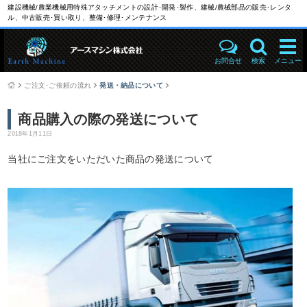
建設機械/農業機械用特殊アタッチメントの設計･開発･製作、建械/農械部品の販売･レンタ
ル、中古販売･買い取り、整備･修理･メンテナンス
お問合せ
検索
メニュー
ご注文･ご依頼の流れ
発送・納品について
商品購入の際の発送について
2018年1月11日
当社にご注文をいただいた商品の発送について