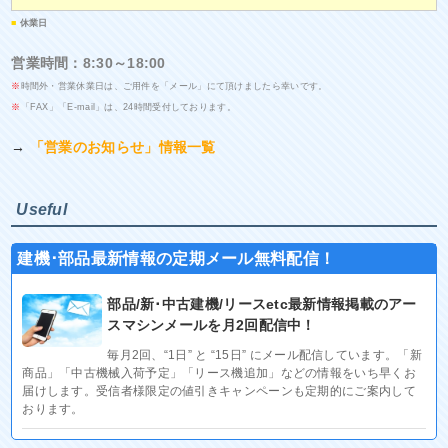
■
休業日
営業時間：8:30～18:00
※
時間外・営業休業日は、ご用件を「メール」にて頂けましたら幸いです。
※
「FAX」「E-mail」は、24時間受付しております。
→
「営業のお知らせ」情報一覧
Useful
建機･部品最新情報の定期メール無料配信！
部品/新･中古建機/リースetc最新情報掲載のアー
スマシンメールを月2回配信中！
毎月2回、“1日” と “15日” にメール配信しています。「新
商品」「中古機械入荷予定」「リース機追加」などの情報をいち早くお
届けします。受信者様限定の値引きキャンペーンも定期的にご案内して
おります。