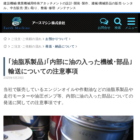
建設機械/農業機械用特殊アタッチメントの設計･開発･製作、建械/農械部品の販売･レンタ
ル、中古販売･買い取り、整備･修理･メンテナンス
お問合せ
検索
メニュー
ご注文･ご依頼の流れ
お預かりついて
ご注文･ご依頼の流れ
発送・納品について
｢油脂系製品｣｢内部に油の入った機械･部品｣
輸送についての注意事項
2025年6月28日
当社で販売しているエンジンオイルや作動油などの油脂系製品や
走行モーターや油圧ポンプ等、内部に油の入った部品についての
発送に関しての注意事項です。