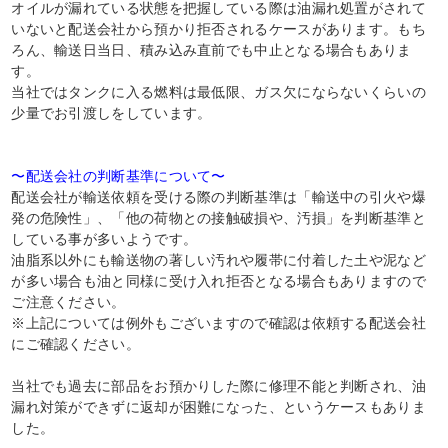
オイルが漏れている状態を把握している際は油漏れ処置がされて
いないと配送会社から預かり拒否されるケースがあります。もち
ろん、輸送日当日、積み込み直前でも中止となる場合もありま
す。
当社ではタンクに入る燃料は最低限、ガス欠にならないくらいの
少量でお引渡しをしています。
〜配送会社の判断基準について〜
配送会社が輸送依頼を受ける際の判断基準は「輸送中の引火や爆
発の危険性」、「他の荷物との接触破損や、汚損」を判断基準と
している事が多いようです。
油脂系以外にも輸送物の著しい汚れや履帯に付着した土や泥など
が多い場合も油と同様に受け入れ拒否となる場合もありますので
ご注意ください。
※上記については例外もございますので確認は依頼する配送会社
にご確認ください。
当社でも過去に部品をお預かりした際に修理不能と判断され、油
漏れ対策ができずに返却が困難になった、というケースもありま
した。