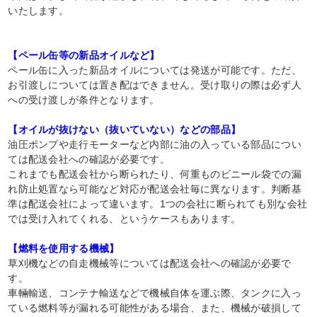
いたします。
【ペール缶等の新品オイルなど】
ペール缶に入った新品オイルについては発送が可能です。ただ、
お引渡しについては置き配はできません。受け取りの際は必ず人
への受け渡しが条件となります。
【オイルが抜けない（抜いていない）などの部品】
油圧ポンプや走行モーターなど内部に油の入っている部品につい
ては配送会社への確認が必要です。
これまでも配送会社から断られたり、何重ものビニール袋での漏
れ防止処置なら可能など対応が配送会社毎に異なります。判断基
準は配送会社によって違います。1つの会社に断られても別な会社
では受け入れてくれる、というケースもあります。
【燃料を使用する機械】
草刈機などの自走機械等については配送会社への確認が必要で
す。
車輛輸送、コンテナ輸送などで機械自体を運ぶ際、タンクに入っ
ている燃料等が漏れる可能性がある場合、また、機械が破損して