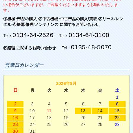
い場合がございますが、ご容赦くださいますようお願いいたしま
す。
①機械･部品の購入 ②中古機械･中古部品の購入/買取 ③リース/レン
タル ④整備/修理/メンテナンス に関するお問い合わせ
0134-64-2526
0134-64-3100
Tel：
Tel：
0135-48-5070
⑤経理 に関するお問い合わせ
Tel：
営業日カレンダー
2026年8月
日
月
火
水
木
金
土
1
2
3
4
5
6
7
8
9
10
11
12
13
14
15
16
17
18
19
20
21
22
23
24
25
26
27
28
29
30
31