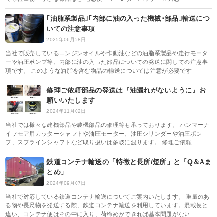
｢油脂系製品｣｢内部に油の入った機械･部品｣輸送につ
いての注意事項
2025年06月28日
当社で販売しているエンジンオイルや作動油などの油脂系製品や走行モータ
ーや油圧ポンプ等、内部に油の入った部品についての発送に関しての注意事
項です。 このような油脂を含む物品の輸送については注意が必要です
修理ご依頼部品の発送は『油漏れがないように』お
願いいたします
2024年11月02日
当社では様々な建機部品や農機部品の修理等も承っております。 ハンマーナ
イフモア用カッターシャフトや油圧モーター、油圧シリンダーや油圧ポン
プ、スプラインシャフトなど取り扱いは多岐に渡ります。 修理ご依頼
鉄道コンテナ輸送の「特徴と長所/短所」と「Q＆Aま
とめ」
2024年09月07日
当社で対応している鉄道コンテナ輸送についてご案内いたします。 重量のあ
る物や長尺物を発送する際、鉄道コンテナ輸送を利用しています。混載便と
違い、コンテナ便はその中に入り、荷締めができれば基本問題がない