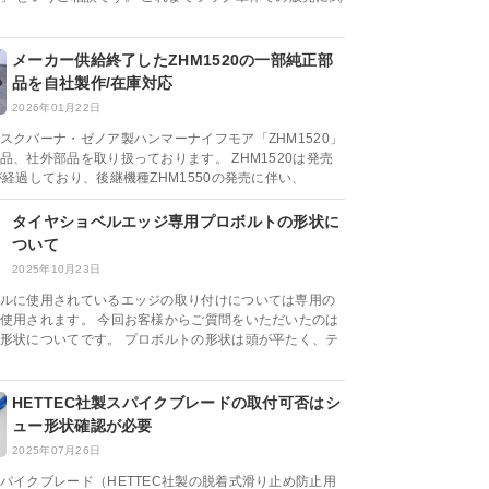
メーカー供給終了したZHM1520の一部純正部
品を自社製作/在庫対応
2026年01月22日
スクバーナ・ゼノア製ハンマーナイフモア「ZHM1520」
品、社外部品を取り扱っております。 ZHM1520は発売
が経過しており、後継機種ZHM1550の発売に伴い、
タイヤショベルエッジ専用プロボルトの形状に
ついて
2025年10月23日
ルに使用されているエッジの取り付けについては専用の
使用されます。 今回お客様からご質問をいただいたのは
形状についてです。 プロボルトの形状は頭が平たく、テ
HETTEC社製スパイクブレードの取付可否はシ
ュー形状確認が必要
2025年07月26日
パイクブレード（HETTEC社製の脱着式滑り止め防止用