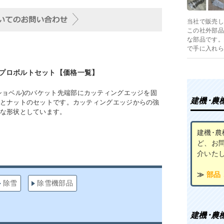
当社で販売し
この社外部品
な部品です。
で手に入れら
プロボルトセット【価格一覧】
ショベル)のバケット先端部にカッティングエッジを固
建機･農
とナットのセットです。カッティングエッジからの強
な形状としています。
建機･
ど、お
介いた
≫
部品
除雪
除雪機部品
建機･農