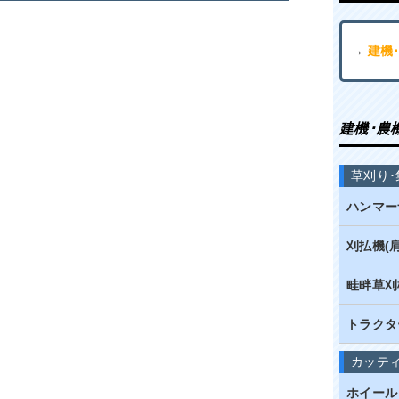
→
建機
建機･農
草刈り･
ハンマー
刈払機(
畦畔草刈
トラクタ
カッテ
ホイール