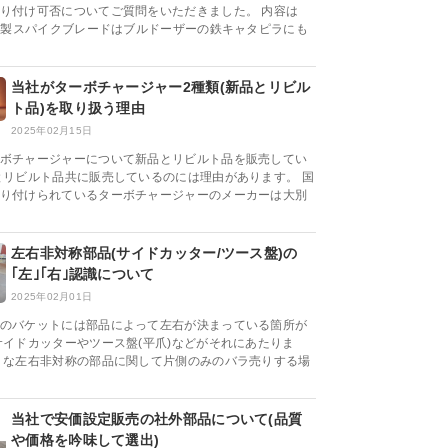
り付け可否についてご質問をいただきました。 内容は
C社製スパイクブレードはブルドーザーの鉄キャタピラにも
当社がターボチャージャー2種類(新品とリビル
ト品)を取り扱う理由
2025年02月15日
ボチャージャーについて新品とリビルト品を販売してい
とリビルト品共に販売しているのには理由があります。 国
り付けられているターボチャージャーのメーカーは大別
左右非対称部品(サイドカッター/ツース盤)の
｢左｣｢右｣認識について
2025年02月01日
のバケットには部品によって左右が決まっている箇所が
サイドカッターやツース盤(平爪)などがそれにあたりま
うな左右非対称の部品に関して片側のみのバラ売りする場
当社で安価設定販売の社外部品について(品質
や価格を吟味して選出)