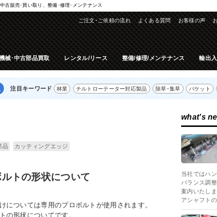
中古販売･買い取り、整備･修理･メンテナンス
ご注文･ご依頼の流れ
よくある質問
お客様の声
機械･中古部品買取
レンタル/リース
整備/修理/メンテナンス
輸出
注目キーワード
林業
チルトローテーター対応製品
除草･集草
バケット
what's n
部品
カッティングエッジ
当社ではハン
ボルトの形状について
バランス調整
案内いたしま
アシャフトの
けについては専用のプロボルトが使用されます。
トの形状についてです。