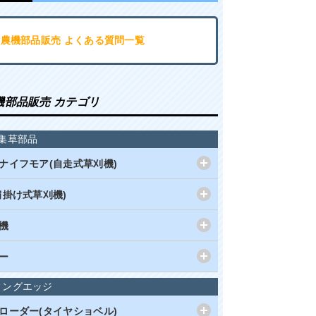
･農機部品販売 よくある質問一覧
機部品販売 カテゴリ
集草部品
ナイフモア(自走式草刈機)
肩掛け式草刈機)
機
ー
ィングエッジ
ローダー(タイヤショベル)