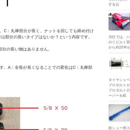
するお
、C：丸棒部分が長く、ナットを回しても締め付け
ジ山部分の長いタイプはないか？という内容です。
当社では、ハ
のリビルト部
から約20年
部分の長い物はありません。
す。A：全長が長くなることでの変化はC：丸棒部
タイヤショベ
プロボルトが
プロボルトの
ーパーを経
鉄シュー用ス