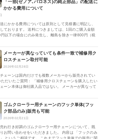
「一部(ゼノア､バロネス)の純正部品」の配送に
かかる費用について
日
送にかかる費用については原則として見積書に明記し、
しております。 送料につきましては、1回のご購入金額
000円以下の場合にのみ発生し、離島を除き一律800円（税
メーカーが異なっていても条件一致で補修用ク
ロスチェーン取付可能
2026年02月28日
チェーンは国内だけでも複数メーカーから販売されてい
いただいたご質問： 「補修用クロスチェーンを購入したい
ェーン本体は御社購入品ではない。 メーカーが異なって
ゴムクローラー用チェーンのフック単体(フッ
ク部品のみ)販売も可能
2026年02月21日
売れ行き好調のゴムクローラー用チェーンについて、既
りお問い合わせをいただきました。 内容は 「フックのみ
」 というご相談です。 これまでフック単体での販売に関