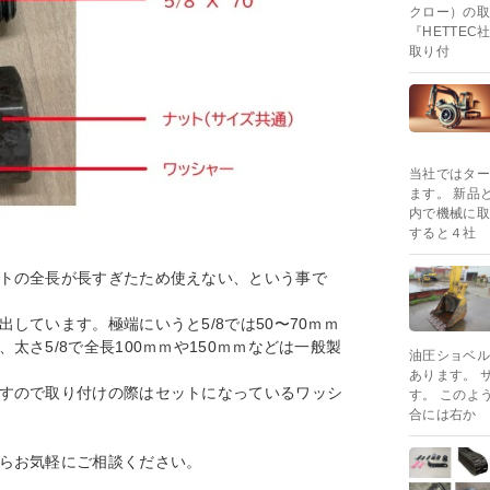
クロー）の取
『HETTE
取り付
当社ではター
ます。 新品
内で機械に取
すると４社
トの全長が長すぎたため使えない、という事で
しています。極端にいうと5/8では50〜70ｍｍ
さ5/8で全長100ｍｍや150ｍｍなどは一般製
油圧ショベル
あります。 
すので取り付けの際はセットになっているワッシ
す。 このよ
合には右か
らお気軽にご相談ください。