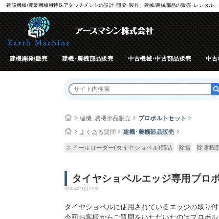
建設機械/農業機械用特殊アタッチメントの設計･開発･製作、建械/農械部品の販売･レンタル、
建機開発/販売
建機･農機部品販売
中古機械･中古部品販売
中古
建機･農機部品販売
プロボルトセット
よくある質問
建機･農機部品販売
ホイールローダー(タイヤショベル)部品
除雪
除雪機
タイヤショベルエッジ専用プロ
2025年10月23日
タイヤショベルに使用されているエッジの取り付
今回お客様からご質問をいただいたのはプロボル