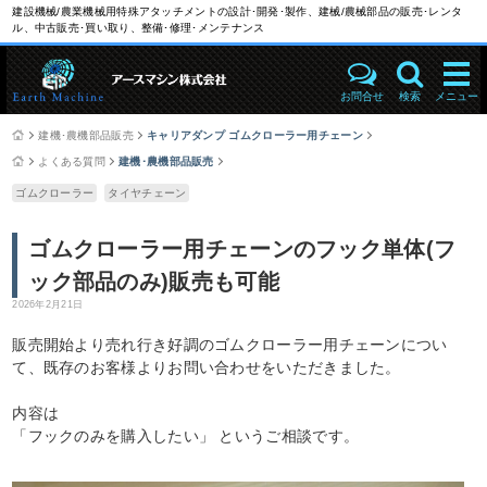
建設機械/農業機械用特殊アタッチメントの設計･開発･製作、建械/農械部品の販売･レンタ
ル、中古販売･買い取り、整備･修理･メンテナンス
お問合せ
検索
メニュー
建機･農機部品販売
キャリアダンプ ゴムクローラー用チェーン
よくある質問
建機･農機部品販売
ゴムクローラー
タイヤチェーン
ゴムクローラー用チェーンのフック単体(フ
ック部品のみ)販売も可能
2026年2月21日
販売開始より売れ行き好調のゴムクローラー用チェーンについ
て、既存のお客様よりお問い合わせをいただきました。
内容は
「フックのみを購入したい」 というご相談です。