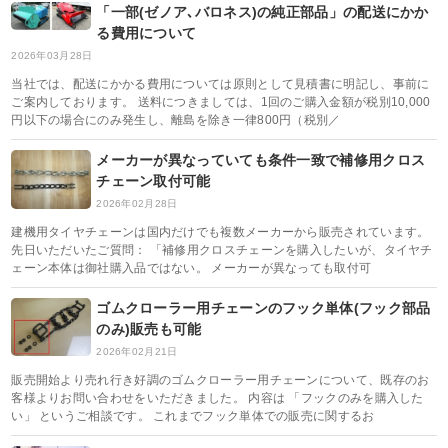
「一部(ゼノア､バロネス)の純正部品」の配送にかか
る費用について
2026年03月28日
当社では、配送にかかる費用については原則として見積書に明記し、事前に
ご案内しております。 送料につきましては、1回のご購入金額が税別10,000
円以下の場合にのみ発生し、離島を除き一律800円（税別／
メーカーが異なっていても条件一致で補修用クロス
チェーン取付可能
2026年02月28日
建機用タイヤチェーンは国内だけでも複数メーカーから販売されています。
先日いただいたご質問： 「補修用クロスチェーンを購入したいが、タイヤチ
ェーン本体は御社購入品ではない。 メーカーが異なっても取付可
ゴムクローラー用チェーンのフック単体(フック部品
のみ)販売も可能
2026年02月21日
販売開始より売れ行き好調のゴムクローラー用チェーンについて、既存のお
客様よりお問い合わせをいただきました。 内容は 「フックのみを購入した
い」 というご相談です。 これまでフック単体での販売に関するお