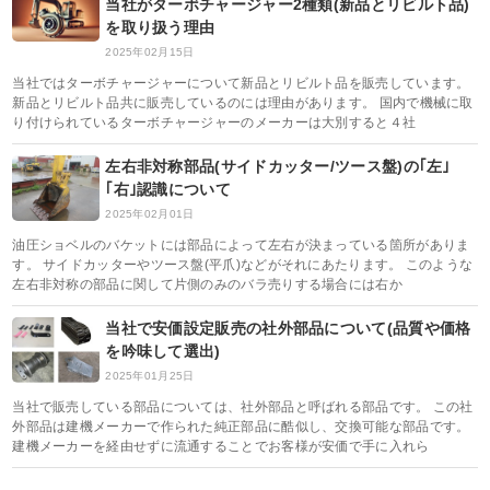
当社がターボチャージャー2種類(新品とリビルト品)
を取り扱う理由
2025年02月15日
当社ではターボチャージャーについて新品とリビルト品を販売しています。
新品とリビルト品共に販売しているのには理由があります。 国内で機械に取
り付けられているターボチャージャーのメーカーは大別すると４社
左右非対称部品(サイドカッター/ツース盤)の｢左｣
｢右｣認識について
2025年02月01日
油圧ショベルのバケットには部品によって左右が決まっている箇所がありま
す。 サイドカッターやツース盤(平爪)などがそれにあたります。 このような
左右非対称の部品に関して片側のみのバラ売りする場合には右か
当社で安価設定販売の社外部品について(品質や価格
を吟味して選出)
2025年01月25日
当社で販売している部品については、社外部品と呼ばれる部品です。 この社
外部品は建機メーカーで作られた純正部品に酷似し、交換可能な部品です。
建機メーカーを経由せずに流通することでお客様が安価で手に入れら