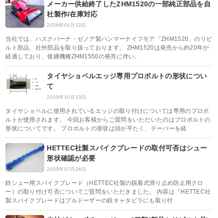
メーカー供給終了したZHM1520の一部純正部品を自
社製作/在庫対応
2026年01月22日
当社では、ハスクバーナ・ゼノア製ハンマーナイフモア「ZHM1520」のリビ
ルト部品、社外部品を取り扱っております。 ZHM1520は発売から約20年が
経過しており、後継機種ZHM1550の発売に伴い、
タイヤショベルエッジ専用プロボルトの形状につい
て
2025年10月23日
タイヤショベルに使用されているエッジの取り付けについては専用のプロボ
ルトが使用されます。 今回お客様からご質問をいただいたのはプロボルトの
形状についてです。 プロボルトの形状は頭が平たく、テーパーを経
HETTEC社製スパイクブレードの取付可否はシュー
形状確認が必要
2025年07月26日
鉄シュー用スパイクブレード（HETTEC社製の脱着式滑り止め防止用クロ
ー）の取り付け可否についてご質問をいただきました。 内容は『HETTEC社
製スパイクブレードはブルドーザーの鉄キャタピラにも取り付