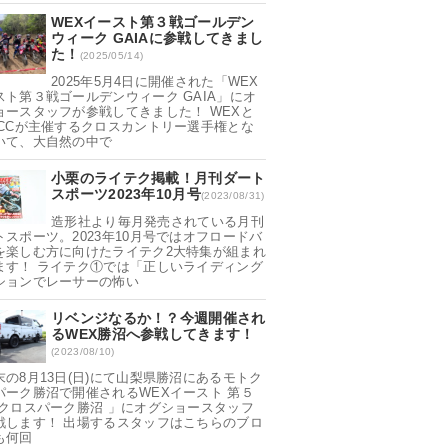
WEXイースト第３戦ゴールデン
ウィーク GAIAに参戦してきまし
た！
(2025/05/14)
2025年5月4日に開催された「WEX
スト第３戦ゴールデンウィーク GAIA」にオ
ョースタッフが参戦してきました！ WEXと
NCCが主催するクロスカントリー選手権とな
いて、大自然の中で
小栗のライテク掲載！月刊ダート
スポーツ2023年10月号
(2023/08/31)
造形社より毎月発売されている月刊
トスポーツ。2023年10月号ではオフロードバ
を楽しむ方に向けたライテク2大特集が組まれ
ます！ ライテク①では「正しいライディング
ションでレーサーの怖い
リベンジなるか！？今週開催され
るWEX勝沼へ参戦してきます！
(2023/08/10)
末の8月13日(日)にて山梨県勝沼にあるモトク
パーク勝沼で開催されるWEXイースト 第５
 クロスパーク勝沼 」にオグショースタッフ
戦します！ 出場するスタッフはこちらのブロ
も何回