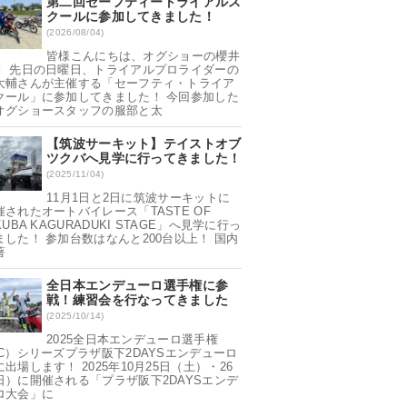
第二回セーフティートライアルス
クールに参加してきました！
(2026/08/04)
皆様こんにちは、オグショーの櫻井
！ 先日の日曜日、トライアルプロライダーの
大輔さんが主催する「セーフティ・トライア
クール」に参加してきました！ 今回参加した
オグショースタッフの服部と太
【筑波サーキット】テイストオブ
ツクバへ見学に行ってきました！
(2025/11/04)
11月1日と2日に筑波サーキットに
催されたオートバイレース「TASTE OF
KUBA KAGURADUKI STAGE」へ見学に行っ
ました！ 参加台数はなんと200台以上！ 国内
著
全日本エンデューロ選手権に参
戦！練習会を行なってきました
(2025/10/14)
2025全日本エンデューロ選手権
EC）シリーズプラザ阪下2DAYSエンデューロ
出場します！ 2025年10月25日（土）・26
日）に開催される「プラザ阪下2DAYSエンデ
ロ大会」に