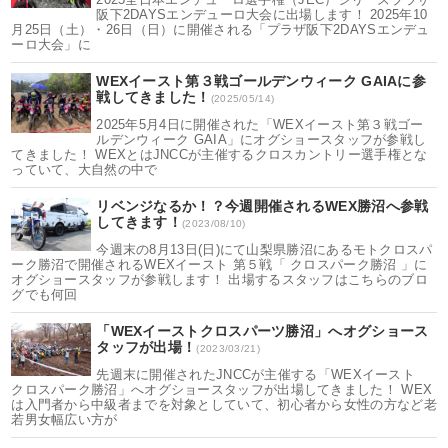
阪下2DAYSエンデューロ大会に出場します！ 2025年10
月25日（土）・26日（日）に開催される「プラザ阪下2DAYSエンデュ
ーロ大会」に
WEXイースト第３戦ゴールデンウィーク GAIAに参
戦してきました！
(2025/05/14)
2025年5月4日に開催された「WEXイースト第３戦ゴー
ルデンウィーク GAIA」にオグショースタッフが参戦し
てきました！ WEXとはJNCCが主催するクロスカントリー選手権とな
っていて、大自然の中で
リベンジなるか！？今週開催されるWEX勝沼へ参戦
してきます！
(2023/08/10)
今週末の8月13日(日)にて山梨県勝沼にあるモトクロスパ
ーク勝沼で開催されるWEXイースト 第５戦「 クロスパーク勝沼 」に
オグショースタッフが参戦します！ 出場するスタッフはこちらのブロ
グでも何回
「WEXイーストクロスパーツ勝沼」へオグショース
タッフが出場！
(2023/03/21)
先週末に開催されたJNCCが主催する「WEXイースト
クロスパーク勝沼」へオグショースタッフが出場してきました！ WEX
は入門者から中級者までを対象としていて、初心者から女性の方など老
若男女幅広い方が