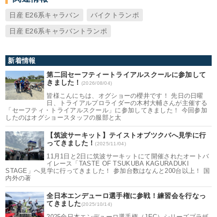
日産 E26系キャラバン
バイクトランポ
日産 E26系キャラバントランポ
新着情報
第二回セーフティートライアルスクールに参加して
きました！
(2026/08/04)
皆様こんにちは、オグショーの櫻井です！ 先日の日曜
日、トライアルプロライダーの木村大輔さんが主催する
「セーフティ・トライアルスクール」に参加してきました！ 今回参加
したのはオグショースタッフの服部と太
【筑波サーキット】テイストオブツクバへ見学に行
ってきました！
(2025/11/04)
11月1日と2日に筑波サーキットにて開催されたオートバ
イレース「TASTE OF TSUKUBA KAGURADUKI
STAGE」へ見学に行ってきました！ 参加台数はなんと200台以上！ 国
内外の著
全日本エンデューロ選手権に参戦！練習会を行なっ
てきました
(2025/10/14)
2025全日本エンデューロ選手権（JEC）シリーズプラザ