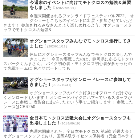
今週末のイベントに向けてモトクロスの勉強＆練習
をしました！
(2022/06/01)
今週末開催されるファンライドフェスティバル2022。 オ
グショーもこちらのイベントに出展・参加させていただ
きます！ 参加されるみなさんとより楽しめれるよう、オグショースタ
ッフでモトクロスの勉強&
オグショースタッフみんなでモトクロス走行してき
ました！
(2020/11/19)
休日にオグショースタッフみんなでモトクロス楽しんで
きました！ 今回お邪魔したのは、静岡県にあるモトクロ
スパークくんまさん。 バイク初心者・モトクロス初心者が多かったの
で先輩チームに 色々サポートしても
オグショースタッフがオンロードレースに参加して
きました！
(2020/10/31)
オグショースタッフのバイク好きはオフロードだけでな
くオンロードもいます！ オンロードバイクにハマっているスタッフが
レースに参戦し 表彰台にあがったという事でご紹介します！ 参戦した
レースはCBR250
全日本モトクロス近畿大会にオグショースタッフも
出場しました！
(2019/09/19)
先週末開催された、全日本モトクロス 第6戦 近畿大会！
オグショースタッフであり、国際A級ライセンス保持者（元全日本ライ