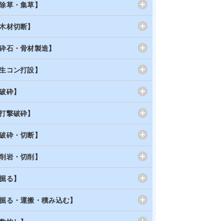
除草・集草】
木材切断】
砕石・骨材製造】
生コン打設】
破砕】
打撃破砕】
破砕・切断】
削岩・切削】
掘る】
掘る・運搬・積み込む】