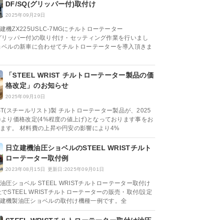
DF/SQ(グリッパー付)取付け
2025年09月29日
機ZX225USLC-7MGにチルトローテーター
SQ(グリッパー付)の取り付け・セッティング作業を行いまし
ョベルの新車に合わせてチルトローテーターを導入頂きま
「STEEL WRIST チルトローテーター製品の価
格改定」のお知らせ
2025年09月10日
RIST(スチールリスト)製 チルトローテーター製品が、2025
降より価格改定(4%程度の値上げ)となっております事をお
ます。 材料費の上昇や円安の影響により4%
日立建機油圧ショベルのSTEEL WRISTチルト
ローテーター取付例
2023年08月15日
更新日:2025年09月01日
油圧ショベル STEEL WRISTチルトローテーター取付け
でSTEEL WRISTチルトローテーターの販売・取付/設定
建機製油圧ショベルの取付け機種一例です。全