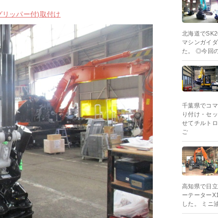
6(グリッパー付)取付け
北海道でSK2
マシンガイダ
た。 ◎今回の
千葉県でコマ
り付け・セッ
せてチルトロ
ご
高知県で日立建
ーテーターX
した。 ミニ