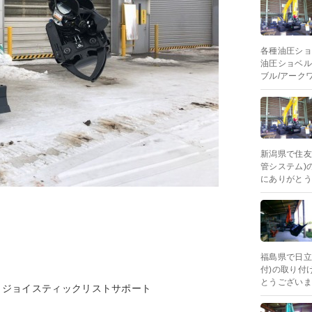
各種油圧ショ
油圧ショベル 
ブル/アーク
新潟県で住友建
管システム)
にありがとう
福島県で日立建
付)の取り付
とうございま
ム、ジョイスティックリストサポート