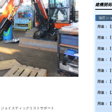
建機開発
油圧シ
用途：【
用途：【
用途：【
用途：【
用途：【
用途：【
用途：【
用途：【
ム、ジョイスティックリストサポート