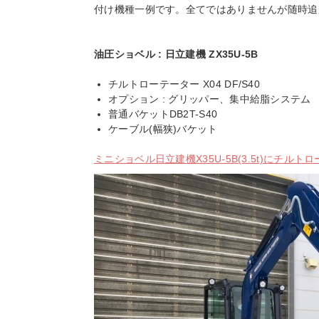
付け機種一例です。全てではありませんが随時追
油圧ショベル : 日立建機 ZX35U-5B
チルトローテーター X04 DF/S40
オプション : グリッパー、集中給脂システム
普通バケットDB2T-S40
ケーブル(幅狭)バケット
ミニショベル日立建機X35U-5B(3.5t)にチルト