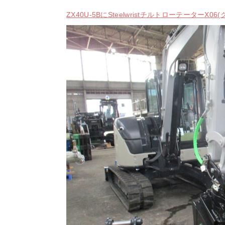
ZX40U-5BにSteelwristチルトローテーターX0