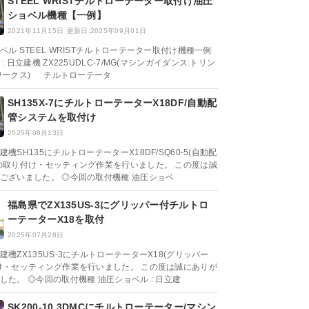
STEEL WRISTチルトローテーター取付け油圧
ショベル機種【一例】
2021年11月15日
更新日:2025年09月01日
ベル STEEL WRISTチルトローテーター取付け機種一例
: 日立建機 ZX225UDLC-7/MG(マシンガイダンス:トリン
ワークス) チルトローテータ
SH135X-7にチルトローテーターX18DF/自動配
管システムを取付け
2025年08月13日
機SH135にチルトローテーターX18DF/SQ60-5(自動配
の取り付け・セッティング作業を行いました。 この度は誠
ございました。 ◎今回の取付機種 油圧ショベ
福島県でZX135US-3にグリッパー付チルトロ
ーテーターX18を取付
2025年07月28日
機ZX135US-3にチルトローテーターX18(グリッパー
け・セッティング作業を行いました。 この度は誠にありが
した。 ◎今回の取付機種 油圧ショベル : 日立建
SK200-10 3DMCにチルトローテーター/マシン