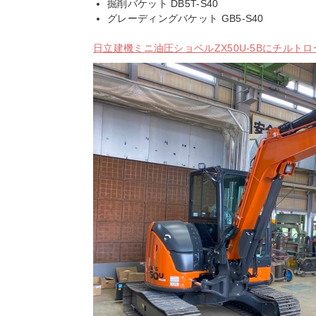
掘削バケット DB5T-S40
グレーディングバケット GB5-S40
日立建機ミニ油圧ショベルZX50U-5Bにチルトロ