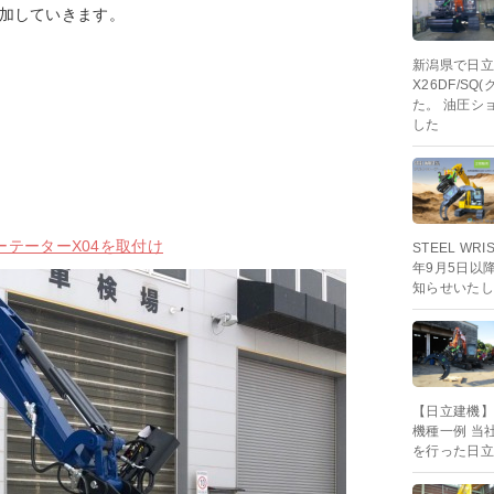
加していきます。
新潟県で日立建
X26DF/
た。 油圧シ
した
ローテーターX04を取付け
STEEL W
年9月5日以
知らせいたし
【日立建機】
機種一例 当社
を行った日立