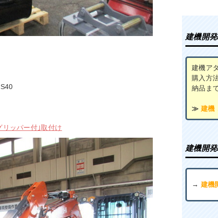
建機開発
建機ア
購入方
S40
納品ま
≫
建機
0 グリッパー付｣取付け
建機開発
→
建機