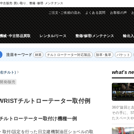
中古販売･買い取り、整備･修理･メンテナンス
ご注文･ご依頼の流れ
よくある質問
お客様の声
機械･中古部品買取
レンタル/リース
整備/修理/メンテナンス
輸出
注目キーワード
林業
チルトローテーター対応製品
除草･集草
バケット
what's n
右チルト)
開発/販売
 WRISTチルトローテーター取付例
360°旋回
その手に、S
STチルトローテーター取付け機種一例
たスペースや
販売・取付/設定を行った日立建機製油圧ショベルの取