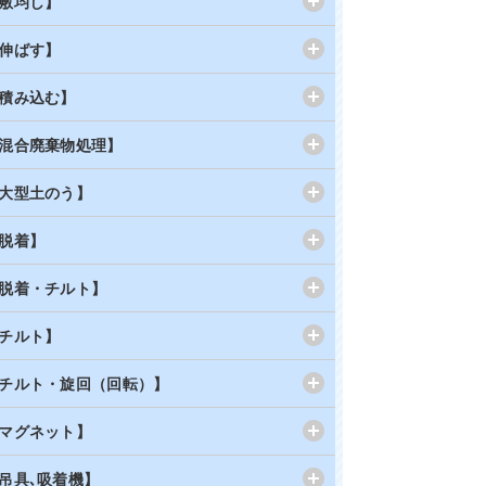
敷均し】
伸ばす】
積み込む】
混合廃棄物処理】
大型土のう】
脱着】
脱着・チルト】
チルト】
チルト・旋回（回転）】
マグネット】
吊具､吸着機】