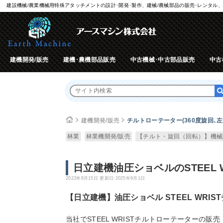
建設機械/農業機械用特殊アタッチメントの設計･開発･製作、建械/農械部品の販売･レンタル、
建機開発/販売
建機･農機部品販売
中古機械･中古部品販売
中古
建機開発/販売
チルトローテーター(360度旋回､左
林業
林業機開発/販売
【チルト・旋回（回転）】機械
日立建機油圧ショベルのSTEEL
2023年8月15日
更新日:2025年9月1日
【日立建機】油圧ショベル STEEL WRI
当社でSTEEL WRISTチルトローテーターの