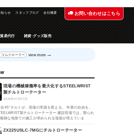
お知らせ
スタッフブログ
会社概要
お問い合わせはこちら
入貿易代行
雑貨･グッズ販売
view more
ゴムクローラー
ew
現場の機械稼働率を最大化するSTEELWRIST
製チルトローテーター
2026年07月07日
と左右45°チルトが、現場の常識を変える。 作業の自由を、
TEELWRIST製チルトローテーター 建設現場では、限られ
複雑な地形での施工が求められる場面が増えていま
ZX225USLC-7MGにチルトローテーター