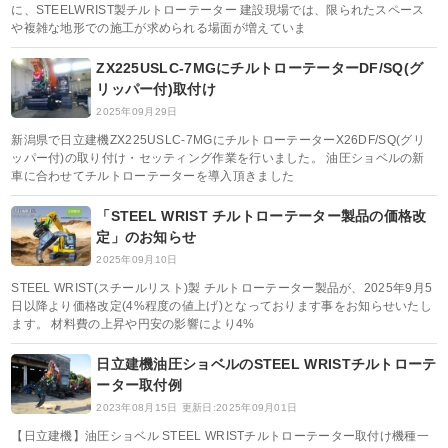
に、STEELWRIST製チルトローテーター 建設現場では、限られたスペース
や複雑な地形での施工が求められる場面が増えていま
ZX225USLC-7MGにチルトローテーターDF/SQ(グ
リッパー付)取付け
2025年09月29日
新潟県で日立建機ZX225USLC-7MGにチルトローテーターX26DF/SQ(グリ
ッパー付)の取り付け・セッティング作業を行いました。 油圧ショベルの新
車に合わせてチルトローテーターを導入頂きました
「STEEL WRIST チルトローテーター製品の価格改
定」のお知らせ
2025年09月10日
STEEL WRIST(スチールリスト)製 チルトローテーター製品が、2025年9月5
日以降より価格改定(4%程度の値上げ)となっております事をお知らせいたし
ます。 材料費の上昇や円安の影響により4%
日立建機油圧ショベルのSTEEL WRISTチルトローテ
ーター取付例
2023年08月15日
更新日:2025年09月01日
【日立建機】油圧ショベル STEEL WRISTチルトローテーター取付け機種一