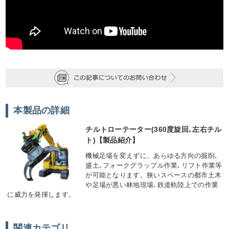
本製品の詳細
チルトローテーター(360度旋回､左右チル
ト)【製品紹介】
機械足場を変えずに、あらゆる方向の掘削､
盛土､フォークグラップル作業､リフト作業等
が可能となります。狭いスペースの都市土木
や足場が悪い林地現場､鉄道軌陸上での作業
に威力を発揮します。
関連カテゴリ