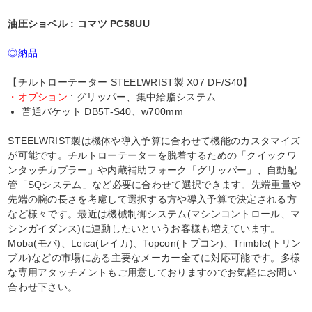
油圧ショベル : コマツ PC58UU
◎納品
【チルトローテーター STEELWRIST製 X07 DF/S40】
・オプション
: グリッパー、集中給脂システム
普通バケット DB5T-S40、w700mm
STEELWRIST製は機体や導入予算に合わせて機能のカスタマイズ
が可能です。チルトローテーターを脱着するための「クイックワ
ンタッチカプラー」や内蔵補助フォーク「グリッパー」、自動配
管「SQシステム」など必要に合わせて選択できます。先端重量や
先端の腕の長さを考慮して選択する方や導入予算で決定される方
など様々です。最近は機械制御システム(マシンコントロール、マ
シンガイダンス)に連動したいというお客様も増えています。
Moba(モバ)、Leica(レイカ)、Topcon(トプコン)、Trimble(トリン
ブル)などの市場にある主要なメーカー全てに対応可能です。多様
な専用アタッチメントもご用意しておりますのでお気軽にお問い
合わせ下さい。