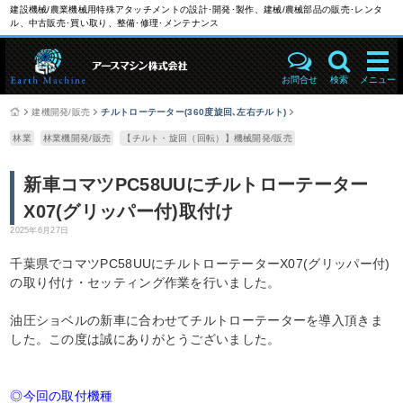
建設機械/農業機械用特殊アタッチメントの設計･開発･製作、建械/農械部品の販売･レンタ
ル、中古販売･買い取り、整備･修理･メンテナンス
お問合せ
検索
メニュー
建機開発/販売
チルトローテーター(360度旋回､左右チルト)
林業
林業機開発/販売
【チルト・旋回（回転）】機械開発/販売
新車コマツPC58UUにチルトローテーター
X07(グリッパー付)取付け
2025年6月27日
千葉県でコマツPC58UUにチルトローテーターX07(グリッパー付)
の取り付け・セッティング作業を行いました。
油圧ショベルの新車に合わせてチルトローテーターを導入頂きま
した。この度は誠にありがとうございました。
◎今回の取付機種