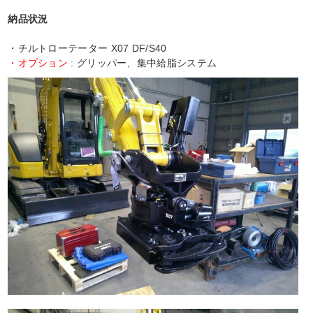
納品状況
・チルトローテーター X07 DF/S40
・オプション
: グリッパー、集中給脂システム