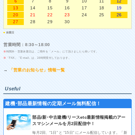
6
7
8
9
10
11
12
13
14
15
16
17
18
19
20
21
22
23
24
25
26
27
28
29
30
■
休業日
営業時間：8:30～18:00
※
時間外・営業休業日は、ご用件を「メール」にて頂けましたら幸いです。
※
「FAX」「E-mail」は、24時間受付しております。
→
「営業のお知らせ」情報一覧
Useful
建機･部品最新情報の定期メール無料配信！
部品/新･中古建機/リースetc最新情報掲載のアー
スマシンメールを月2回配信中！
毎月2回、“1日” と “15日” にメール配信しています。「新