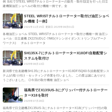
例 当社でSTEEL WRISTチルトローテーターの販売・取付/設定を行った日立
建機製油圧ショベルの取付け機種一例です。全
STEEL WRISTチルトローテーター取付け油圧ショベ
ル機種【一例】
2021年11月15日
更新日:2025年09月01日
各種油圧ショベル STEEL WRISTチルトローテーター取付け機種一例 油圧シ
ョベル : 日立建機 ZX225UDLC-7/MG(マシンガイダンス:トリンブル/アーク
ワークス) チルトローテータ
SH135X-7にチルトローテーターX18DF/自動配管シ
ステムを取付け
2025年08月13日
新潟県で住友建機SH135にチルトローテーターX18DF/SQ60-5(自動配管シス
テム)の取り付け・セッティング作業を行いました。 この度は誠にありがと
うございました。 ◎今回の取付機種 油圧ショベ
福島県でZX135US-3にグリッパー付チルトローテー
ターX18を取付
2025年07月28日
福島県で日立建機ZX135US-3にチルトローテーターX18(グリッパー付)の取