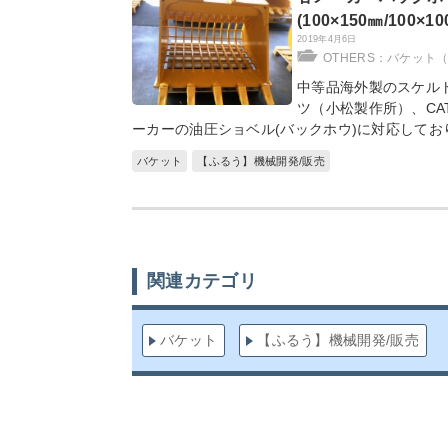
(100×150㎜/100×1
2019年4月6日
OTHERS：バケット
中等品海外製のスケル
ツ（小松製作所）、C
ーカーの油圧ショベル(バックホウ)に対応しており
バケット
【ふるう】機械開発/販売
関連カテゴリ
バケット
【ふるう】機械開発/販売