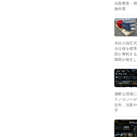
法面整形・側
換作業
当社の油圧式
る仕様を標準
部が摩耗する
期間が発生し
過酷な現場に
クノロジーが
近年、法面や
手