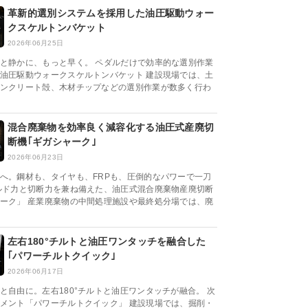
革新的選別システムを採用した油圧駆動ウォー
クスケルトンバケット
2026年06月25日
と静かに、もっと早く。 ペダルだけで効率的な選別作業
油圧駆動ウォークスケルトンバケット 建設現場では、土
ンクリート殻、木材チップなどの選別作業が数多く行わ
混合廃棄物を効率良く減容化する油圧式産廃切
断機｢ギガシャーク｣
2026年06月23日
へ。鋼材も、タイヤも、FRPも、圧倒的なパワーで一刀
ルド力と切断力を兼ね備えた、油圧式混合廃棄物産廃切断
ーク」 産業廃棄物の中間処理施設や最終処分場では、廃
左右180°チルトと油圧ワンタッチを融合した
｢パワーチルトクイック｣
2026年06月17日
と自由に。左右180°チルトと油圧ワンタッチが融合。 次
メント「パワーチルトクイック」 建設現場では、掘削・