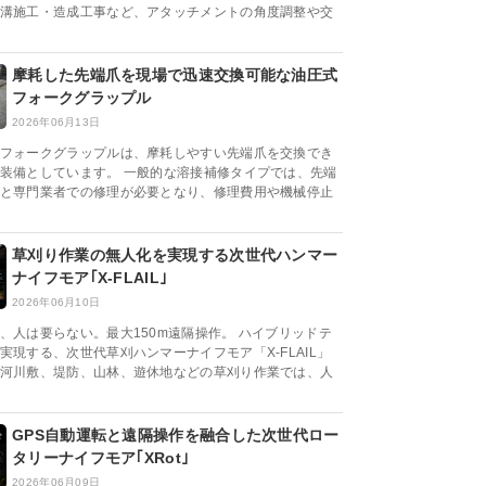
溝施工・造成工事など、アタッチメントの角度調整や交
摩耗した先端爪を現場で迅速交換可能な油圧式
フォークグラップル
2026年06月13日
フォークグラップルは、摩耗しやすい先端爪を交換でき
装備としています。 一般的な溶接補修タイプでは、先端
と専門業者での修理が必要となり、修理費用や機械停止
草刈り作業の無人化を実現する次世代ハンマー
ナイフモア｢X-FLAIL｣
2026年06月10日
、人は要らない。最大150m遠隔操作。 ハイブリッドテ
実現する、次世代草刈ハンマーナイフモア「X-FLAIL」
河川敷、堤防、山林、遊休地などの草刈り作業では、人
GPS自動運転と遠隔操作を融合した次世代ロー
タリーナイフモア｢XRot｣
2026年06月09日