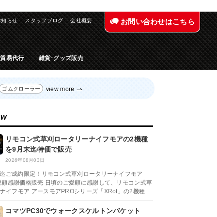
お知らせ
スタッフブログ
会社概要
お問い合わせはこちら
入貿易代行
雑貨･グッズ販売
view more
ゴムクローラー
ew
リモコン式草刈ロータリーナイフモアの2機種
を9月末迄特価で販売
2026年08月03日
月末迄ご成約限定！リモコン式草刈ロータリーナイフモア
ご愛顧感謝価格販売 日頃のご愛顧に感謝して、リモコン式草
ナイフモア アースモアPROシリーズ「XRot」の2機種
コマツPC30でウォークスケルトンバケット