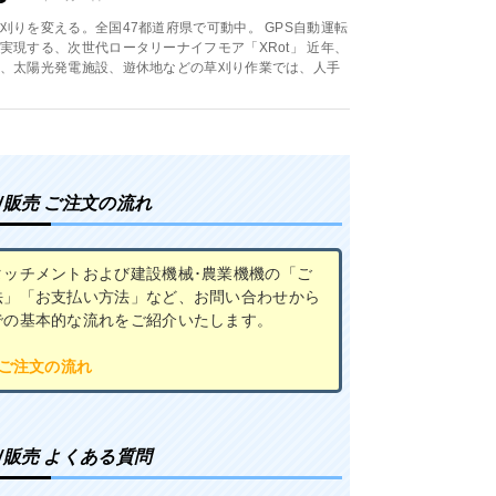
刈りを変える。全国47都道府県で可動中。 GPS自動運転
実現する、次世代ロータリーナイフモア「XRot」 近年、
、太陽光発電施設、遊休地などの草刈り作業では、人手
/販売 ご注文の流れ
タッチメントおよび建設機械･農業機機の「ご
法」「お支払い方法」など、お問い合わせから
での基本的な流れをご紹介いたします。
 ご注文の流れ
/販売 よくある質問