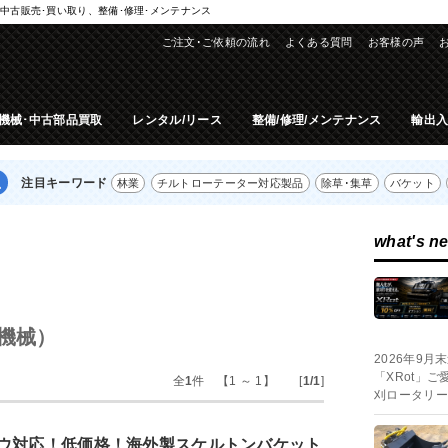
中古販売･買い取り、整備･修理･メンテナンス
ご注文･ご依頼の流れ
よくある質問
お客様の声
機械･中古部品買取
レンタル/リース
整備/修理/メンテナンス
輸出
注目キーワード
林業
チルトローテーター対応製品
除草･集草
バケット
what's n
）
う機械）
2026年9
「XRot」
全
1
件 【1 ～ 1】 [
1/1
]
刈ロータリー
ウ対応！低価格！海外製スケルトンバケット