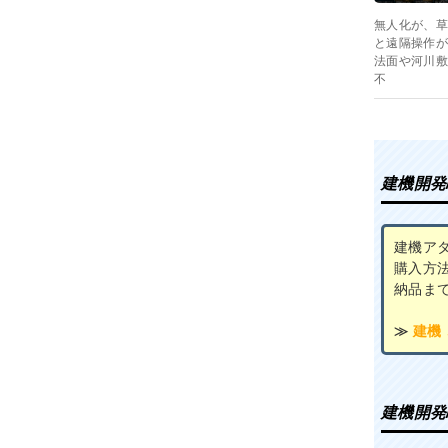
無人化が、草
と遠隔操作が
法面や河川敷
不
建機開発
建機ア
購入方
納品ま
≫
建機
建機開発