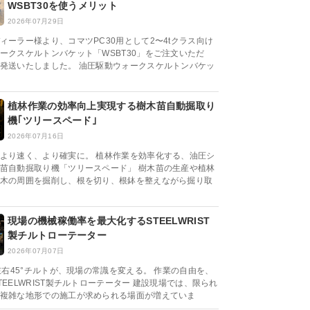
WSBT30を使うメリット
2026年07月29日
ィーラー様より、コマツPC30用として2〜4tクラス向け
ークスケルトンバケット「WSBT30」をご注文いただ
発送いたしました。 油圧駆動ウォークスケルトンバケッ
植林作業の効率向上実現する樹木苗自動掘取り
機｢ツリースペード｣
2026年07月16日
より速く、より確実に。 植林作業を効率化する、油圧シ
苗自動掘取り機「ツリースペード」 樹木苗の生産や植林
木の周囲を掘削し、根を切り、根鉢を整えながら掘り取
現場の機械稼働率を最大化するSTEELWRIST
製チルトローテーター
2026年07月07日
と左右45°チルトが、現場の常識を変える。 作業の自由を、
TEELWRIST製チルトローテーター 建設現場では、限られ
複雑な地形での施工が求められる場面が増えていま