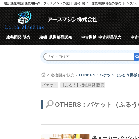
建設機械/農業機械用特殊アタッチメントの設計･開発･製作、建械/農械部品の販売･レンタル、
建機開発/販売
建機･農機部品販売
中古機械･中古部品販売
中古
建機開発/販売
OTHERS：バケット（ふるう機械
バケット
【ふるう】機械開発/販売
OTHERS：バケット（ふる
各メーカーバックホ