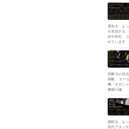
選別を、もっ
を実現する、
砂や砕石、コ
れています
切断力の頂点
両断。 ホー
機「ギガシャ
棄物の減
掘削を、もっ
世代アタッチ