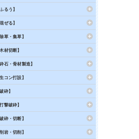
ふるう】
混ぜる】
除草・集草】
木材切断】
砕石・骨材製造】
生コン打設】
破砕】
打撃破砕】
破砕・切断】
削岩・切削】