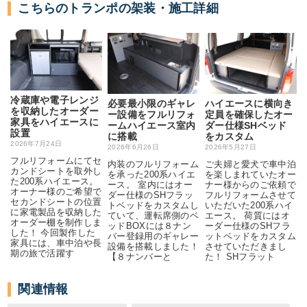
こちらのトランポの架装・施工詳細
冷蔵庫や電子レンジ
必要最小限のギャレ
ハイエースに横向き
を収納したオーダー
ー設備をフルリフォ
定員を確保したオー
家具をハイエースに
ームハイエース室内
ダー仕様SHベッド
設置
に搭載
をカスタム
2026年7月24日
2026年6月26日
2026年5月27日
フルリフォームにてセ
内装のフルリフォーム
ご夫婦と愛犬で車中泊
カンドシートを取外し
を承った200系ハイエ
を楽しまれていたオー
た200系ハイエース。
ース。 室内にはオー
ナー様からのご依頼で
オーナー様のご希望で
ダー仕様のSHフラッ
フルリフォームさせて
セカンドシートの位置
トベッドをカスタムし
いただいた200系ハイ
に家電製品を収納した
ていて、運転席側のベ
エース。 荷質にはオ
オーダー棚を制作しま
ッドBOXには８ナン
ーダー仕様のSHフラ
した！ 今回製作した
バー登録用のギャレー
ットベッドをカスタム
家具には、車中泊や長
設備を搭載しました！
させていただきまし
期の旅で活躍す
【８ナンバーと
た！ SHフラット
関連情報