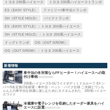
トヨタ 200系ハイエース
トヨタ 200系ハイエーストランポ
ES（EASY STYLE）
ファミリー/車中泊トランポ
SH（STYLE HOLD）
バイクトランポ
ES（EASY STYLE）：トヨタ 200系ハイエース
SH（STYLE HOLD）：トヨタ 200系ハイエース
ドッグトランポ
OG（OUT GROW）
OG（OUT GROW）：トヨタ 200系ハイエース
新着情報
車中泊の冬対策ならFFヒーター！ハイエースへの取
付け事例
(2026/08/06)
200系ハイエースS-GLワイドボディミドルルーフ 8ナン
バー/5名定員/2名就寝：車中泊・ペット・バイク仕様 ご夫婦とワンち
ゃんとの車中泊を快適に楽しむためにカスタムされた、200系ハイエー
スワイド
冷蔵庫や電子レンジを収納したオーダー家具をハイ
エースに設置
(2026/07/24)