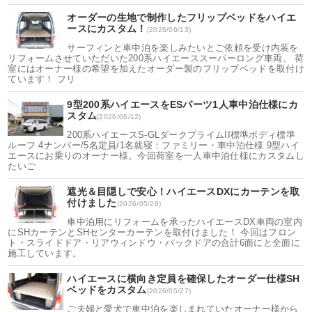
オーダーの生地で制作したフリップベッドをハイエ
ースにカスタム！
(2026/06/13)
サーフィンと車中泊を楽しみたいとご依頼を受け内装を
リフォームさせていただいた200系ハイエーススーパーロング車両。 荷
室にはオーナー様の希望を加えたオーダー製のフリップベッドを取付け
ています！ フリ
9型200系ハイエースをESパーツ1人車中泊仕様にカ
スタム
(2026/06/12)
200系ハイエースS-GLダークプライムII標準ボディ標準
ルーフ 4ナンバー/5名定員/1名就寝：ファミリー・車中泊仕様 9型ハイ
エースにお乗りのオーナー様。今回荷室を一人車中泊仕様にカスタムし
たいご
遮光＆目隠しで安心！ハイエースDXにカーテンを取
付けました
(2026/05/28)
車中泊用にリフォームを承ったハイエースDX車両の室内
にSHカーテンとSHセンターカーテンを取付けました！ 今回はフロン
ト・スライドドア・リアウィンドウ・バックドアの合計6面にと全面に
施工しています。
ハイエースに横向き定員を確保したオーダー仕様SH
ベッドをカスタム
(2026/05/27)
ご夫婦と愛犬で車中泊を楽しまれていたオーナー様から