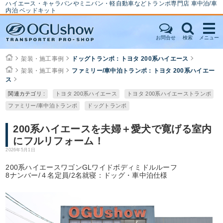
ハイエース・キャラバンやミニバン・軽自動車などトランポ専門店 車中泊/車
内泊 ベッドキット
お問合せ
検索
メニュー
架装・施工事例
ドッグトランポ：トヨタ 200系ハイエース
架装・施工事例
ファミリー/車中泊トランポ：トヨタ 200系ハイエー
ス
関連カテゴリ :
トヨタ 200系ハイエース
トヨタ 200系ハイエーストランポ
ファミリー/車中泊トランポ
ドッグトランポ
200系ハイエースを夫婦＋愛犬で寛げる室内
にフルリフォーム！
2026年5月1日
200系ハイエースワゴンGLワイドボディミドルルーフ
8ナンバー/４名定員/2名就寝：ドッグ・車中泊仕様