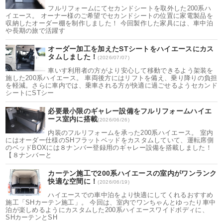
フルリフォームにてセカンドシートを取外した200系ハ
イエース。 オーナー様のご希望でセカンドシートの位置に家電製品を
収納したオーダー棚を制作しました！ 今回製作した家具には、車中泊
や長期の旅で活躍す
オーダー加工を加えたSTシートをハイエースにカス
タムしました！
(2026/07/07)
車いす利用者の方がより安心して移動できるよう架装を
施した200系ハイエース。 車両後方にはリフトを備え、乗り降りの負担
を軽減。さらに車内では、乗車される方が快適に過ごせるようセカンド
シートにSTシー
必要最小限のギャレー設備をフルリフォームハイエ
ース室内に搭載
(2026/06/26)
内装のフルリフォームを承った200系ハイエース。 室内
にはオーダー仕様のSHフラットベッドをカスタムしていて、運転席側
のベッドBOXには８ナンバー登録用のギャレー設備を搭載しました！
【８ナンバーと
カーテン施工で200系ハイエースの室内がワンランク
快適な空間に！
(2026/06/19)
ハイエースでの車中泊をより快適にしてくれるおすすめ
施工「SHカーテン施工」。 今回は、室内でワンちゃんとゆったり車中
泊が楽しめるようにカスタムした200系ハイエースワイドボディに、
SHカーテンとSH