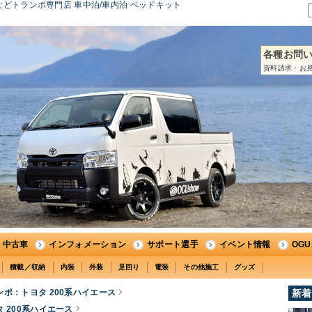
どトランポ専門店 車中泊/車内泊 ベッドキット
各種お問
資料請求・お見
中古車
インフォメーション
サポート選手
イベント情報
OG
積載／収納
内装
外装
足回り
電装
その他施工
グッズ
ンポ：トヨタ 200系ハイエース
新着
 200系ハイエース