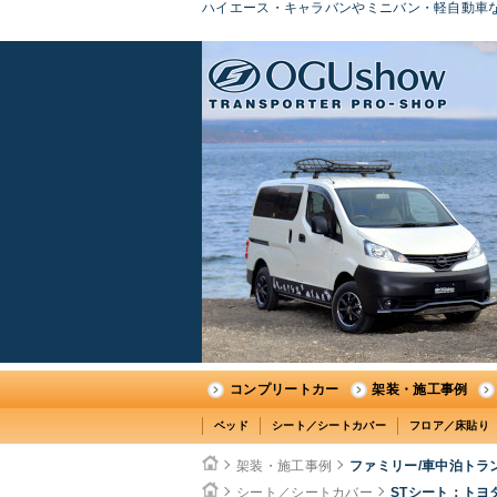
ハイエース・キャラバンやミニバン・軽自動車な
コンプリートカー
架装・施工事例
ベッド
シート／シートカバー
フロア／床貼り
架装・施工事例
ファミリー/車中泊トラ
シート／シートカバー
STシート：トヨタ