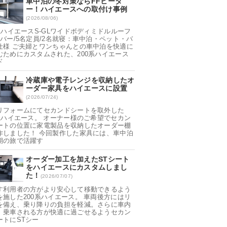
車中泊の冬対策ならFFヒータ
ー！ハイエースへの取付け事例
(2026/08/06)
0系ハイエースS-GLワイドボディミドルルーフ
ンバー/5名定員/2名就寝：車中泊・ペット・バ
仕様 ご夫婦とワンちゃんとの車中泊を快適に
むためにカスタムされた、200系ハイエース
ド
冷蔵庫や電子レンジを収納したオ
ーダー家具をハイエースに設置
(2026/07/24)
リフォームにてセカンドシートを取外した
0系ハイエース。 オーナー様のご希望でセカン
ートの位置に家電製品を収納したオーダー棚
作しました！ 今回製作した家具には、車中泊
期の旅で活躍す
オーダー加工を加えたSTシート
をハイエースにカスタムしまし
た！
(2026/07/07)
す利用者の方がより安心して移動できるよう
を施した200系ハイエース。 車両後方にはリ
を備え、乗り降りの負担を軽減。さらに車内
、乗車される方が快適に過ごせるようセカン
ートにSTシー