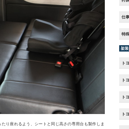
狩
仕
特
架装
トヨ
トヨ
ト
ト
ったり座れるよう、シートと同じ高さの専用台も製作しま