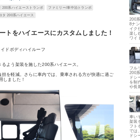
 200系ハイエーストランポ
ファミリー/車中泊トランポ
トヨタ 200系ハイエース
20
8ナ
イク
シートをハイエースにカスタムしました！
楽し
ワイ
ワイドボディハイルーフ
るよう架装を施した200系ハイエース。
フル
20
負担を軽減。さらに車内では、乗車される方が快適に過ご
ドシ
用しました！
を制
や長
車い
架装
フト
では
ドシ