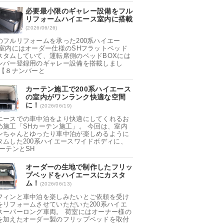
必要最小限のギャレー設備をフル
リフォームハイエース室内に搭載
(2026/06/26)
のフルリフォームを承った200系ハイエー
 室内にはオーダー仕様のSHフラットベッド
スタムしていて、運転席側のベッドBOXには
ンバー登録用のギャレー設備を搭載しまし
 【８ナンバーと
カーテン施工で200系ハイエース
の室内がワンランク快適な空間
に！
(2026/06/19)
エースでの車中泊をより快適にしてくれるお
め施工「SHカーテン施工」。 今回は、室内
ンちゃんとゆったり車中泊が楽しめるように
タムした200系ハイエースワイドボディに、
カーテンとSH
オーダーの生地で制作したフリッ
プベッドをハイエースにカスタ
ム！
(2026/06/13)
フィンと車中泊を楽しみたいとご依頼を受け
をリフォームさせていただいた200系ハイエ
スーパーロング車両。 荷室にはオーナー様の
を加えたオーダー製のフリップベッドを取付