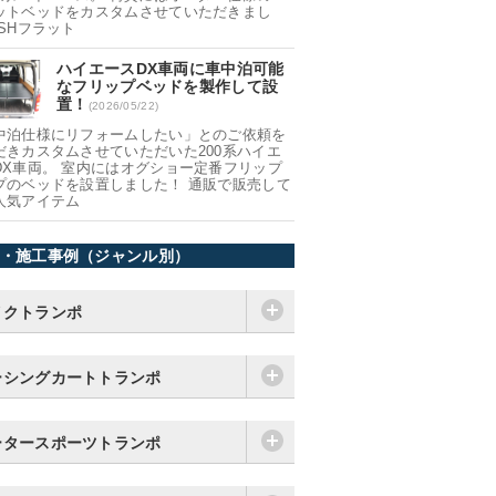
ットベッドをカスタムさせていただきまし
 SHフラット
ハイエースDX車両に車中泊可能
なフリップベッドを製作して設
置！
(2026/05/22)
中泊仕様にリフォームしたい」とのご依頼を
だきカスタムさせていただいた200系ハイエ
DX車両。 室内にはオグショー定番フリップ
プのベッドを設置しました！ 通販で販売して
人気アイテム
・施工事例（ジャンル別）
イクトランポ
ーシングカートトランポ
ータースポーツトランポ