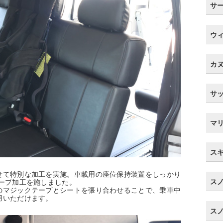
サ
ウ
カ
サ
マ
ス
せて特別な加工を実施。車載用の座位保持装置をしっかり
ス
ープ加工を施しました。
のマジックテープとシートを張り合わせることで、乗車中
用いただけます。
ス