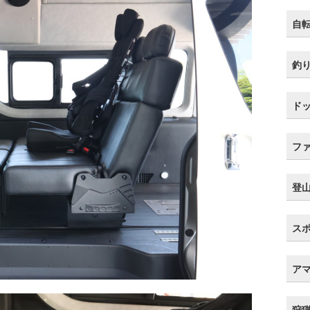
自
釣
ド
フ
登
ス
ア