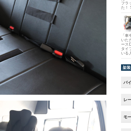
フラ
た！
「車
いた
ース
タイ
いる
架装
バ
レ
モ