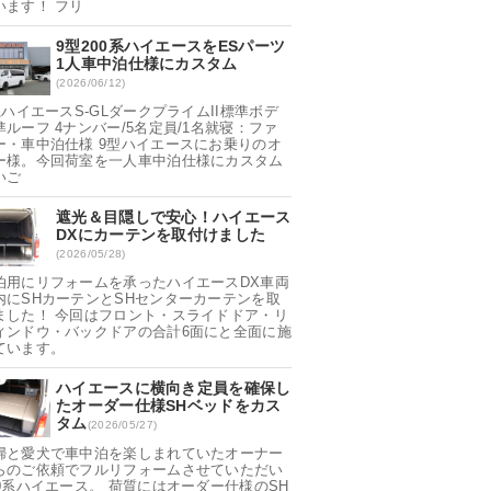
います！ フリ
9型200系ハイエースをESパーツ
1人車中泊仕様にカスタム
(2026/06/12)
系ハイエースS-GLダークプライムII標準ボデ
準ルーフ 4ナンバー/5名定員/1名就寝：ファ
ー・車中泊仕様 9型ハイエースにお乗りのオ
ー様。今回荷室を一人車中泊仕様にカスタム
いご
遮光＆目隠しで安心！ハイエース
DXにカーテンを取付けました
(2026/05/28)
泊用にリフォームを承ったハイエースDX車両
内にSHカーテンとSHセンターカーテンを取
ました！ 今回はフロント・スライドドア・リ
ィンドウ・バックドアの合計6面にと全面に施
ています。
ハイエースに横向き定員を確保し
たオーダー仕様SHベッドをカス
タム
(2026/05/27)
婦と愛犬で車中泊を楽しまれていたオーナー
らのご依頼でフルリフォームさせていただい
00系ハイエース。 荷質にはオーダー仕様のSH