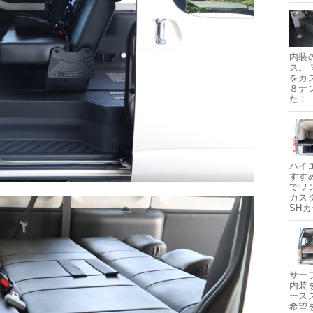
内装
ス。
をカ
８ナ
た！
ハイ
すす
でワ
カス
SH
サー
内装
ース
希望