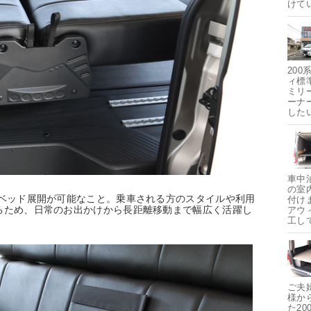
けて
200
ィ標
ミリ
ーナ
した
車中
の室
・ベッド展開が可能なこと。乗車される方のスタイルや利用
付け
るため、日常のお出かけから長距離移動まで幅広く活躍し
アウ
工し
ご夫
様か
た2