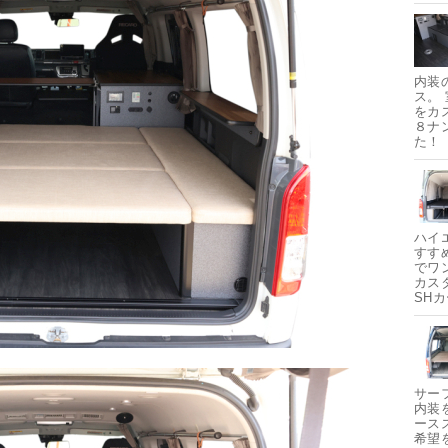
内装
ス。
をカ
８ナ
た！
ハイ
すす
でワ
カス
SH
サー
内装
ース
希望