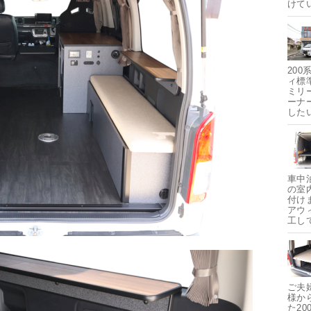
けて
200
ィ標
ミリ
ーナ
した
車中
の室
付け
アウ
工し
ご夫
様か
た2