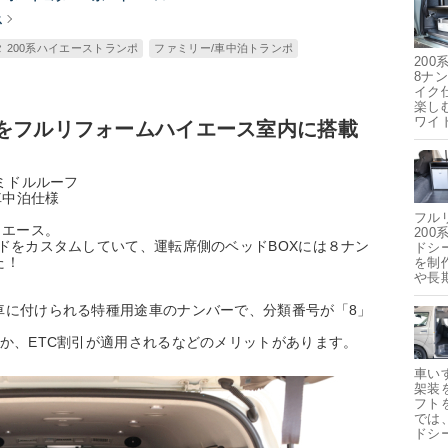
ス
 200系ハイエーストランポ
ファミリー/車中泊トランポ
20
8ナ
イク
楽し
ワイ
をフルリフォームハイエース室内に搭載
ミドルルーフ
車中泊仕様
フル
イエース。
20
ドをカスタムしていて、運転席側のベッドBOXには８ナン
ドシ
た！
を制
や長
車に付けられる特種用途車のナンバーで、分類番号が「8」
か、ETC割引が適用されるなどのメリットがあります。
車い
架装
フト
では
ドシ