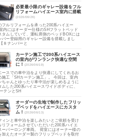
必要最小限のギャレー設備をフル
リフォームハイエース室内に搭載
(2026/06/26)
のフルリフォームを承った200系ハイエー
 室内にはオーダー仕様のSHフラットベッド
スタムしていて、運転席側のベッドBOXには
ンバー登録用のギャレー設備を搭載しまし
 【８ナンバーと
カーテン施工で200系ハイエース
の室内がワンランク快適な空間
に！
(2026/06/19)
エースでの車中泊をより快適にしてくれるお
め施工「SHカーテン施工」。 今回は、室内
ンちゃんとゆったり車中泊が楽しめるように
タムした200系ハイエースワイドボディに、
カーテンとSH
オーダーの生地で制作したフリッ
プベッドをハイエースにカスタ
ム！
(2026/06/13)
フィンと車中泊を楽しみたいとご依頼を受け
をリフォームさせていただいた200系ハイエ
スーパーロング車両。 荷室にはオーナー様の
を加えたオーダー製のフリップベッドを取付