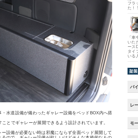
フラ
た！
「車
いた
ース
タイ
いる
架装
バ
レ
事・水道設備が備わったギャレー設備をベッドBOX内へ搭
外すことでギャレーが展開できるよう設計されています。
モ
レー設備が必要ない時は邪魔にならず全面ベッド展開して
きるので、ギャレー設備が欲しいけどそんな本格的なもの