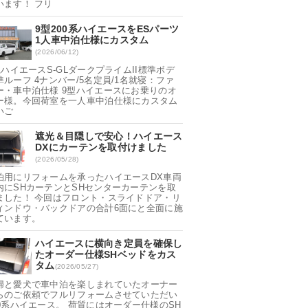
います！ フリ
9型200系ハイエースをESパーツ
1人車中泊仕様にカスタム
(2026/06/12)
系ハイエースS-GLダークプライムII標準ボデ
準ルーフ 4ナンバー/5名定員/1名就寝：ファ
ー・車中泊仕様 9型ハイエースにお乗りのオ
ー様。今回荷室を一人車中泊仕様にカスタム
いご
遮光＆目隠しで安心！ハイエース
DXにカーテンを取付けました
(2026/05/28)
泊用にリフォームを承ったハイエースDX車両
内にSHカーテンとSHセンターカーテンを取
ました！ 今回はフロント・スライドドア・リ
ィンドウ・バックドアの合計6面にと全面に施
ています。
ハイエースに横向き定員を確保し
たオーダー仕様SHベッドをカス
タム
(2026/05/27)
婦と愛犬で車中泊を楽しまれていたオーナー
らのご依頼でフルリフォームさせていただい
00系ハイエース。 荷質にはオーダー仕様のSH