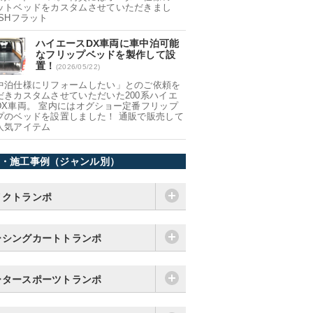
ットベッドをカスタムさせていただきまし
 SHフラット
ハイエースDX車両に車中泊可能
なフリップベッドを製作して設
置！
(2026/05/22)
中泊仕様にリフォームしたい」とのご依頼を
だきカスタムさせていただいた200系ハイエ
DX車両。 室内にはオグショー定番フリップ
プのベッドを設置しました！ 通販で販売して
人気アイテム
・施工事例（ジャンル別）
イクトランポ
ーシングカートトランポ
ータースポーツトランポ