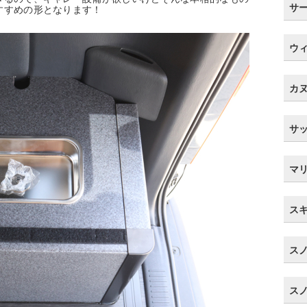
サ
すすめの形となります！
ウ
カ
サ
マ
ス
ス
ス