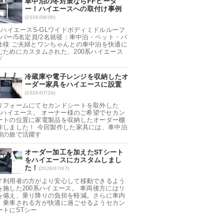
車中泊の冬対策ならFFヒータ
ー！ハイエースへの取付け事例
(2026/08/06)
0系ハイエースS-GLワイドボディミドルルーフ
ンバー/5名定員/2名就寝：車中泊・ペット・バ
仕様 ご夫婦とワンちゃんとの車中泊を快適に
むためにカスタムされた、200系ハイエース
ド
冷蔵庫や電子レンジを収納したオ
ーダー家具をハイエースに設置
(2026/07/24)
リフォームにてセカンドシートを取外した
0系ハイエース。 オーナー様のご希望でセカン
ートの位置に家電製品を収納したオーダー棚
作しました！ 今回製作した家具には、車中泊
期の旅で活躍す
オーダー加工を加えたSTシート
をハイエースにカスタムしまし
た！
(2026/07/07)
す利用者の方がより安心して移動できるよう
を施した200系ハイエース。 車両後方にはリ
を備え、乗り降りの負担を軽減。さらに車内
、乗車される方が快適に過ごせるようセカン
ートにSTシー