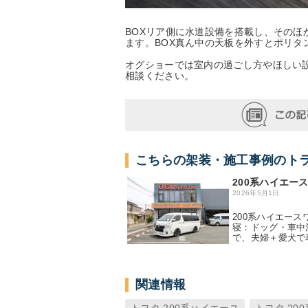
BOXリア側に水道設備を搭載し、その
ます。BOX真ん中の天板を外すとポリタ
オグショーでは室内の過ごし方やほしい
相談ください。
こちらの架装・施工事例のト
200系ハイエー
2026年5月1日
200系ハイエース
寝：ドッグ・車中
で、夫婦＋愛犬で
関連情報