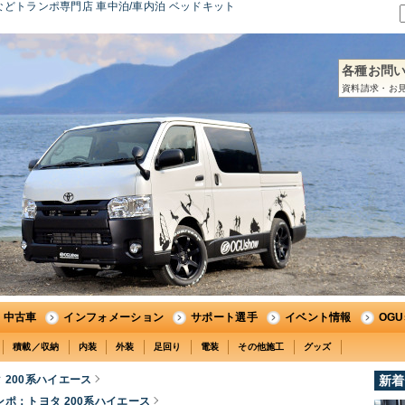
どトランポ専門店 車中泊/車内泊 ベッドキット
各種お問
資料請求・お見
中古車
インフォメーション
サポート選手
イベント情報
OG
積載／収納
内装
外装
足回り
電装
その他施工
グッズ
 200系ハイエース
新着
ンポ：トヨタ 200系ハイエース