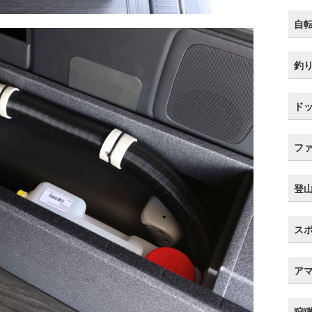
自
釣
ド
フ
登
ス
ア