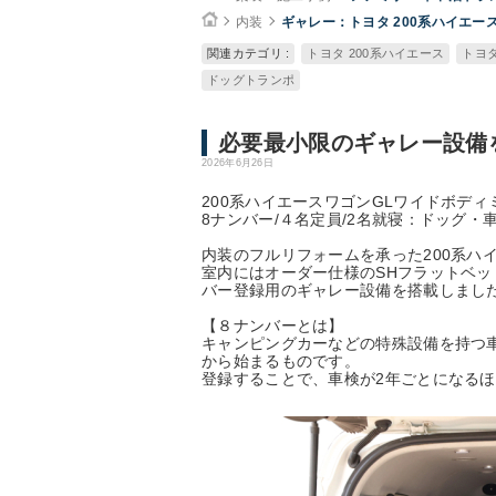
内装
ギャレー：トヨタ 200系ハイエー
関連カテゴリ :
トヨタ 200系ハイエース
トヨタ
ドッグトランポ
必要最小限のギャレー設備
2026年6月26日
200系ハイエースワゴンGLワイドボディ
8ナンバー/４名定員/2名就寝：ドッグ・
内装のフルリフォームを承った200系ハ
室内にはオーダー仕様のSHフラットベッ
バー登録用のギャレー設備を搭載しまし
【８ナンバーとは】
キャンピングカーなどの特殊設備を持つ
から始まるものです。
登録することで、車検が2年ごとになるほ