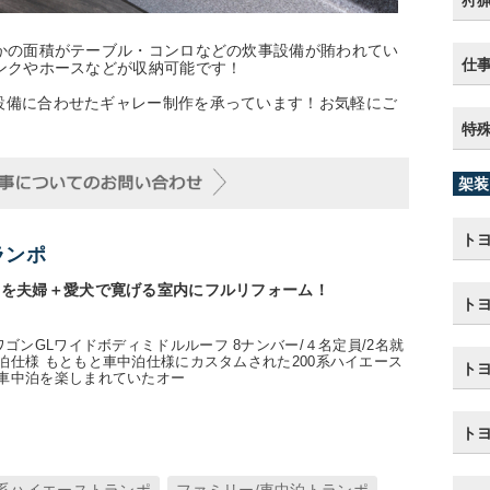
狩
ほかの面積がテーブル・コンロなどの炊事設備が賄われてい
仕
ンクやホースなどが収納可能です！
設備に合わせたギャレー制作を承っています！お気軽にご
特
架装
トヨ
ランポ
スを夫婦＋愛犬で寛げる室内にフルリフォーム！
トヨ
ワゴンGLワイドボディミドルルーフ 8ナンバー/４名定員/2名就
泊仕様 もともと車中泊仕様にカスタムされた200系ハイエース
ト
車中泊を楽しまれていたオー
ト