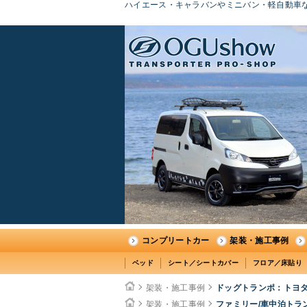
ハイエース・キャラバンやミニバン・軽自動車な
コンプリートカー
架装・施工事例
ベッド
シート／シートカバー
フロア／床貼り
架装・施工事例
ドッグトランポ：トヨタ
架装・施工事例
ファミリー/車中泊トラ