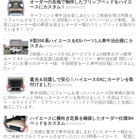
オーダーの生地で制作したフリップベッドをハイエ
ースにカスタム！
(2026/06/13)
サーフィンと車中泊を楽しみたいとご依頼を受け内装を
リフォームさせていただいた200系ハイエーススーパーロング車両。 荷
室にはオーナー様の希望を加えたオーダー製のフリップベッドを取付け
ています！ フリ
9型200系ハイエースをESパーツ1人車中泊仕様にカ
スタム
(2026/06/12)
200系ハイエースS-GLダークプライムII標準ボディ標準
ルーフ 4ナンバー/5名定員/1名就寝：ファミリー・車中泊仕様 9型ハイ
エースにお乗りのオーナー様。今回荷室を一人車中泊仕様にカスタムし
たいご
遮光＆目隠しで安心！ハイエースDXにカーテンを取
付けました
(2026/05/28)
車中泊用にリフォームを承ったハイエースDX車両の室内
にSHカーテンとSHセンターカーテンを取付けました！ 今回はフロン
ト・スライドドア・リアウィンドウ・バックドアの合計6面にと全面に
施工しています。
ハイエースに横向き定員を確保したオーダー仕様SH
ベッドをカスタム
(2026/05/27)
ご夫婦と愛犬で車中泊を楽しまれていたオーナー様から
のご依頼でフルリフォームさせていただいた200系ハイエース。 荷質に