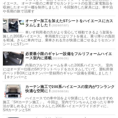
イエース。 オーナー様のご希望でセカンドシートの位置に家電製品を
収納したオーダー棚を制作しました！ 今回製作した家具には、車中泊
や長期の旅で活躍す
オーダー加工を加えたSTシートをハイエースにカス
タムしました！
(2026/07/07)
車いす利用者の方がより安心して移動できるよう架装を
施した200系ハイエース。 車両後方にはリフトを備え、乗り降りの負担
を軽減。さらに車内では、乗車される方が快適に過ごせるようセカンド
シートにSTシー
必要最小限のギャレー設備をフルリフォームハイエ
ース室内に搭載
(2026/06/26)
内装のフルリフォームを承った200系ハイエース。 室内
にはオーダー仕様のSHフラットベッドをカスタムしていて、運転席側
のベッドBOXには８ナンバー登録用のギャレー設備を搭載しました！
【８ナンバーと
カーテン施工で200系ハイエースの室内がワンランク
快適な空間に！
(2026/06/19)
ハイエースでの車中泊をより快適にしてくれるおすすめ
施工「SHカーテン施工」。 今回は、室内でワンちゃんとゆったり車中
泊が楽しめるようにカスタムした200系ハイエースワイドボディに、
SHカーテンとSH