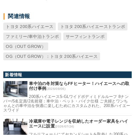
関連情報
トヨタ 200系ハイエース
トヨタ 200系ハイエーストランポ
ファミリー/車中泊トランポ
サーフィントランポ
OG（OUT GROW）
OG（OUT GROW）：トヨタ 200系ハイエース
新着情報
車中泊の冬対策ならFFヒーター！ハイエースへの取
付け事例
(2026/08/06)
200系ハイエースS-GLワイドボディミドルルーフ 8ナン
バー/5名定員/2名就寝：車中泊・ペット・バイク仕様 ご夫婦とワンち
ゃんとの車中泊を快適に楽しむためにカスタムされた、200系ハイエー
スワイド
冷蔵庫や電子レンジを収納したオーダー家具をハイ
エースに設置
(2026/07/24)
フルリフォームにてセカンドシートを取外した200系ハ