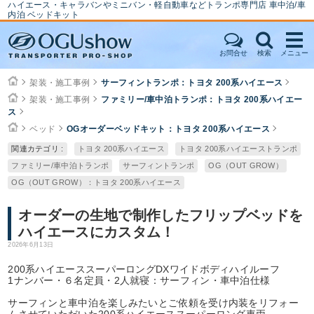
ハイエース・キャラバンやミニバン・軽自動車などトランポ専門店 車中泊/車
内泊 ベッドキット
お問合せ
検索
メニュー
架装・施工事例
サーフィントランポ：トヨタ 200系ハイエース
架装・施工事例
ファミリー/車中泊トランポ：トヨタ 200系ハイエー
ス
ベッド
OGオーダーベッドキット：トヨタ 200系ハイエース
関連カテゴリ :
トヨタ 200系ハイエース
トヨタ 200系ハイエーストランポ
ファミリー/車中泊トランポ
サーフィントランポ
OG（OUT GROW）
OG（OUT GROW）：トヨタ 200系ハイエース
オーダーの生地で制作したフリップベッドを
ハイエースにカスタム！
2026年6月13日
200系ハイエーススーパーロングDXワイドボディハイルーフ
1ナンバー・６名定員・2人就寝：サーフィン・車中泊仕様
サーフィンと車中泊を楽しみたいとご依頼を受け内装をリフォー