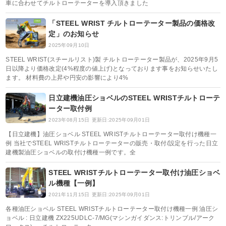
車に合わせてチルトローテーターを導入頂きました
「STEEL WRIST チルトローテーター製品の価格改
定」のお知らせ
2025年09月10日
STEEL WRIST(スチールリスト)製 チルトローテーター製品が、2025年9月5
日以降より価格改定(4%程度の値上げ)となっております事をお知らせいたし
ます。 材料費の上昇や円安の影響により4%
日立建機油圧ショベルのSTEEL WRISTチルトローテ
ーター取付例
2023年08月15日
更新日:2025年09月01日
【日立建機】油圧ショベル STEEL WRISTチルトローテーター取付け機種一
例 当社でSTEEL WRISTチルトローテーターの販売・取付/設定を行った日立
建機製油圧ショベルの取付け機種一例です。全
STEEL WRISTチルトローテーター取付け油圧ショベ
ル機種【一例】
2021年11月15日
更新日:2025年09月01日
各種油圧ショベル STEEL WRISTチルトローテーター取付け機種一例 油圧シ
ョベル : 日立建機 ZX225UDLC-7/MG(マシンガイダンス:トリンブル/アーク