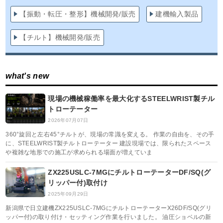
【振動・転圧・整形】機械開発/販売
建機輸入製品
【チルト】機械開発/販売
what's new
現場の機械稼働率を最大化するSTEELWRIST製チル
トローテーター
2026年07月07日
360°旋回と左右45°チルトが、現場の常識を変える。 作業の自由を、その手
に、STEELWRIST製チルトローテーター 建設現場では、限られたスペース
や複雑な地形での施工が求められる場面が増えていま
ZX225USLC-7MGにチルトローテーターDF/SQ(グ
リッパー付)取付け
2025年09月29日
新潟県で日立建機ZX225USLC-7MGにチルトローテーターX26DF/SQ(グリ
ッパー付)の取り付け・セッティング作業を行いました。 油圧ショベルの新