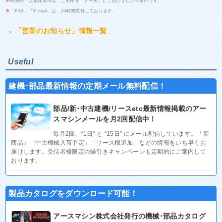
※
時間外・営業休業日は、ご用件を「メール」にて頂けましたら幸いです。
※
「FAX」「E-mail」は、24時間受付しております。
→
「営業のお知らせ」情報一覧
Useful
建機･部品最新情報の定期メール無料配信！
部品/新･中古建機/リースetc最新情報掲載のアー
スマシンメールを月2回配信中！
毎月2回、“1日” と “15日” にメール配信しています。「新
商品」「中古機械入荷予定」「リース機追加」などの情報をいち早くお
届けします。受信者様限定の値引きキャンペーンも定期的にご案内して
おります。
製品カタログをダウンロード可能！
アースマシン株式会社発行の機械･部品カタログ