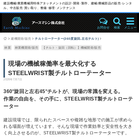
建設機械/農業機械用特殊アタッチメントの設計･開発･製作、建械/農械部品の販売･レンタ
ル、中古販売･買い取り、整備･修理･メンテナンス
お問合せ
検索
メニュー
建機開発/販売
チルトローテーター(360度旋回､左右チルト)
林業
林業機開発/販売
【チルト・旋回（回転）】機械開発/販売
現場の機械稼働率を最大化する
STEELWRIST製チルトローテーター
2026年7月7日
360°旋回と左右45°チルトが、現場の常識を変える。
作業の自由を、その手に、STEELWRIST製チルトローテ
ーター
建設現場では、限られたスペースや複雑な地形での施工が求めら
れる場面が増えています。そんな現場で作業効率と安全性を大き
く向上させるのが、STEELWRIST製チルトローテーターです。