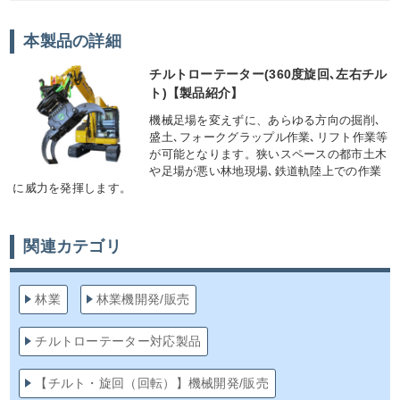
本製品の詳細
チルトローテーター(360度旋回､左右チル
ト)【製品紹介】
機械足場を変えずに、あらゆる方向の掘削､
盛土､フォークグラップル作業､リフト作業等
が可能となります。狭いスペースの都市土木
や足場が悪い林地現場､鉄道軌陸上での作業
に威力を発揮します。
関連カテゴリ
林業
林業機開発/販売
チルトローテーター対応製品
【チルト・旋回（回転）】機械開発/販売