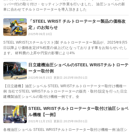
ッパー付)の取り付け・セッティング作業を行いました。 油圧ショベルの新
車に合わせてチルトローテーターを導入頂きました
「STEEL WRIST チルトローテーター製品の価格改
定」のお知らせ
2025年09月10日
STEEL WRIST(スチールリスト)製 チルトローテーター製品が、2025年9月5
日以降より価格改定(4%程度の値上げ)となっております事をお知らせいたし
ます。 材料費の上昇や円安の影響により4%
日立建機油圧ショベルのSTEEL WRISTチルトローテ
ーター取付例
2023年08月15日
更新日:2025年09月01日
【日立建機】油圧ショベル STEEL WRISTチルトローテーター取付け機種一
例 当社でSTEEL WRISTチルトローテーターの販売・取付/設定を行った日立
建機製油圧ショベルの取付け機種一例です。全
STEEL WRISTチルトローテーター取付け油圧ショベ
ル機種【一例】
2021年11月15日
更新日:2025年09月01日
各種油圧ショベル STEEL WRISTチルトローテーター取付け機種一例 油圧シ