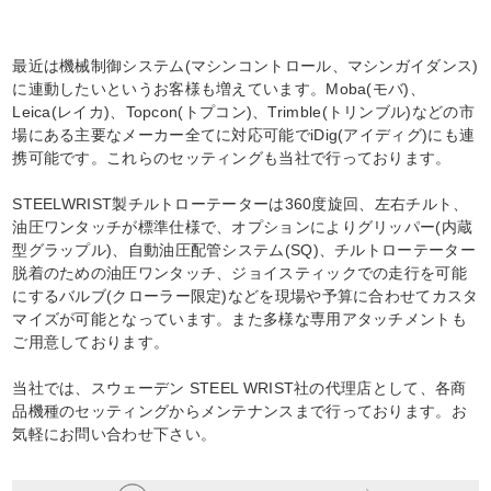
最近は機械制御システム(マシンコントロール、マシンガイダンス)
に連動したいというお客様も増えています。Moba(モバ)、
Leica(レイカ)、Topcon(トプコン)、Trimble(トリンブル)などの市
場にある主要なメーカー全てに対応可能でiDig(アイディグ)にも連
携可能です。これらのセッティングも当社で行っております。
STEELWRIST製チルトローテーターは360度旋回、左右チルト、
油圧ワンタッチが標準仕様で、オプションによりグリッパー(内蔵
型グラップル)、自動油圧配管システム(SQ)、チルトローテーター
脱着のための油圧ワンタッチ、ジョイスティックでの走行を可能
にするバルブ(クローラー限定)などを現場や予算に合わせてカスタ
マイズが可能となっています。また多様な専用アタッチメントも
ご用意しております。
当社では、スウェーデン STEEL WRIST社の代理店として、各商
品機種のセッティングからメンテナンスまで行っております。お
気軽にお問い合わせ下さい。