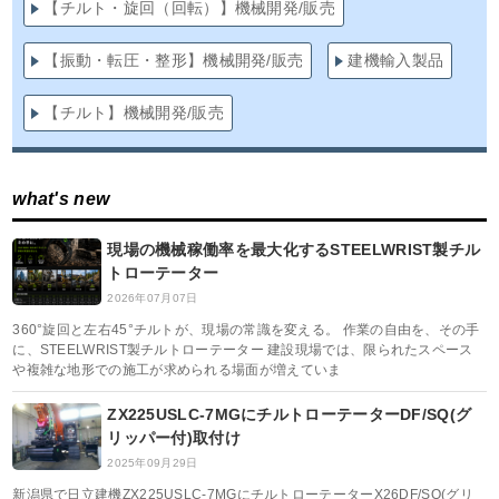
【チルト・旋回（回転）】機械開発/販売
【振動・転圧・整形】機械開発/販売
建機輸入製品
【チルト】機械開発/販売
what's new
現場の機械稼働率を最大化するSTEELWRIST製チル
トローテーター
2026年07月07日
360°旋回と左右45°チルトが、現場の常識を変える。 作業の自由を、その手
に、STEELWRIST製チルトローテーター 建設現場では、限られたスペース
や複雑な地形での施工が求められる場面が増えていま
ZX225USLC-7MGにチルトローテーターDF/SQ(グ
リッパー付)取付け
2025年09月29日
新潟県で日立建機ZX225USLC-7MGにチルトローテーターX26DF/SQ(グリ