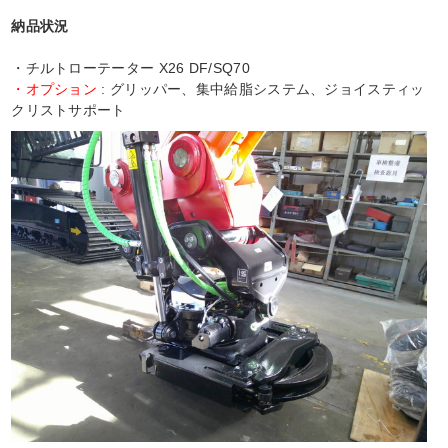
納品状況
・チルトローテーター X26 DF/SQ70
・オプション
: グリッパー、集中給脂システム、ジョイスティッ
クリストサポート