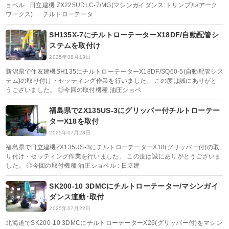
ョベル : 日立建機 ZX225UDLC-7/MG(マシンガイダンス:トリンブル/アーク
ワークス) チルトローテータ
SH135X-7にチルトローテーターX18DF/自動配管シ
ステムを取付け
2025年08月13日
新潟県で住友建機SH135にチルトローテーターX18DF/SQ60-5(自動配管シス
テム)の取り付け・セッティング作業を行いました。 この度は誠にありがと
うございました。 ◎今回の取付機種 油圧ショベ
福島県でZX135US-3にグリッパー付チルトローテー
ターX18を取付
2025年07月28日
福島県で日立建機ZX135US-3にチルトローテーターX18(グリッパー付)の取
り付け・セッティング作業を行いました。 この度は誠にありがとうございま
した。 ◎今回の取付機種 油圧ショベル : 日立建
SK200-10 3DMCにチルトローテーター/マシンガイ
ダンス連動･取付
2025年07月22日
北海道でSK200-10 3DMCにチルトローテーターX26(グリッパー付)をマシン