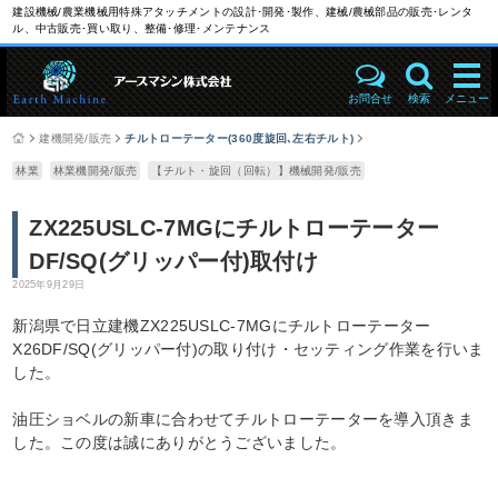
建設機械/農業機械用特殊アタッチメントの設計･開発･製作、建械/農械部品の販売･レンタ
ル、中古販売･買い取り、整備･修理･メンテナンス
お問合せ
検索
メニュー
建機開発/販売
チルトローテーター(360度旋回､左右チルト)
林業
林業機開発/販売
【チルト・旋回（回転）】機械開発/販売
ZX225USLC-7MGにチルトローテーター
DF/SQ(グリッパー付)取付け
2025年9月29日
新潟県で日立建機ZX225USLC-7MGにチルトローテーター
X26DF/SQ(グリッパー付)の取り付け・セッティング作業を行いま
した。
油圧ショベルの新車に合わせてチルトローテーターを導入頂きま
した。この度は誠にありがとうございました。