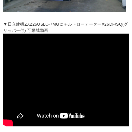
▼日立建機ZX225USLC-7MGにチルトローテーターX26DF/SQ(グ
リッパー付) 可動域動画