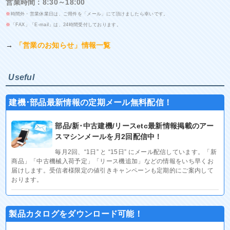
営業時間：8:30～18:00
※
時間外・営業休業日は、ご用件を「メール」にて頂けましたら幸いです。
※
「FAX」「E-mail」は、24時間受付しております。
→
「営業のお知らせ」情報一覧
Useful
建機･部品最新情報の定期メール無料配信！
部品/新･中古建機/リースetc最新情報掲載のアー
スマシンメールを月2回配信中！
毎月2回、“1日” と “15日” にメール配信しています。「新
商品」「中古機械入荷予定」「リース機追加」などの情報をいち早くお
届けします。受信者様限定の値引きキャンペーンも定期的にご案内して
おります。
製品カタログをダウンロード可能！